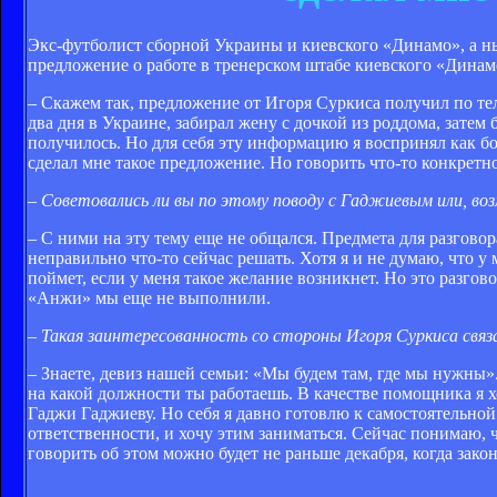
Экс-футболист сборной Украины и киевского «Динамо», а 
предложение о работе в тренерском штабе киевского «Динам
– Скажем так, предложение от Игоря Суркиса получил по тел
два дня в Украине, забирал жену с дочкой из роддома, затем
получилось. Но для себя эту информацию я воспринял как бо
сделал мне такое предложение. Но говорить что-то конкретн
– Советовались ли вы по этому поводу с Гаджиевым или, в
– С ними на эту тему еще не общался. Предмета для разговор
неправильно что-то сейчас решать. Хотя я и не думаю, что 
поймет, если у меня такое желание возникнет. Но это разгов
«Анжи» мы еще не выполнили.
– Такая заинтересованность со стороны Игоря Суркиса связа
– Знаете, девиз нашей семьи: «Мы будем там, где мы нужны»
на какой должности ты работаешь. В качестве помощника я х
Гаджи Гаджиеву. Но себя я давно готовлю к самостоятельной 
ответственности, и хочу этим заниматься. Сейчас понимаю, ч
говорить об этом можно будет не раньше декабря, когда зако