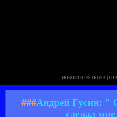
|
НОВОСТИ ФУТБОЛА
СТ
###
Андрей Гусин: " 
сделал мне