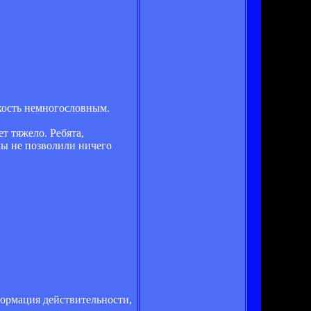
кость немногословным.
т тяжело. Ребята,
 мы не позволили ничего
формация действительности,