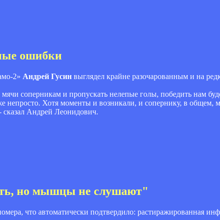
нные ошибки
амо-2»
Андрей Гусин
выглядел крайне разочарованным и на ред
ь мячи соперникам и пропускать нелепые голы, победить нам буде
уже непросто. Хотя моменты и возникали, и сопернику, в общем,
 - сказал Андрей Леонидович.
ать, но мышцы не слушают"
номера, что автоматически подтвердило: растиражированная ин