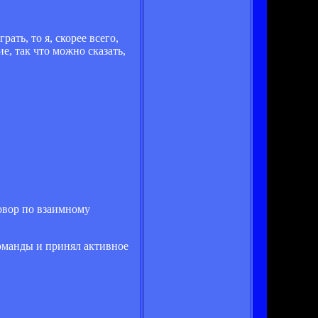
ать, то я, скорее всего,
е, так что можно сказать,
овор по взаимному
команды и принял активное