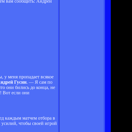
сем вам сообщить: Андрей
, у меня пропадает всякое
ндрей Гусин
. — Я сам по
то они бились до конца, не
! Вот если они
ред каждым матчем отбора в
м усилий, чтобы своей игрой