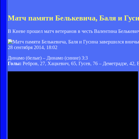
Матч памяти Белькевича, Баля и Гус
В Киеве прошел матч ветеранов в честь Валентина Белькеви
28 сентября 2014, 18:02
Динамо (белые) – Динамо (синие) 3:3
Голы:
Ребров, 27, Хацкевич, 65, Гусев, 76 – Деметрадзе, 42,