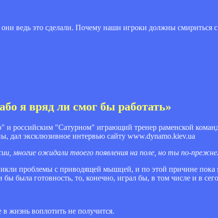
ни ведь это сделали. Почему наши игроки должны смириться с
бо я вряд ли смог бы работать»
о" и российским "Сатурном" играющий тренер раменской кома
ны, дал эксклюзивное интервью сайту www.dynamo.kiev.ua
ии, многие ожидали твоего появления на поле, но ты по-прежнем
никли проблемы с приводящей мышцей, и по этой причине пока я
 бы была готовность, то, конечно, играл бы, в том числе и в се
е в жизнь воплотить не получится.