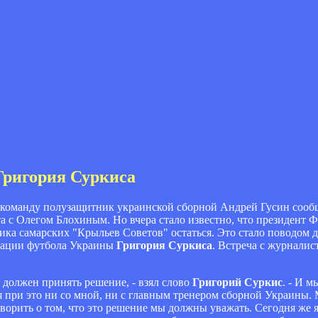
Григория Суркиса
 команду полузащитник украинской сборной Андрей Гусин сооб
ста с Олегом Блохиным. Но вчера стало известно, что президент
ика самарских "Крыльев Советов" остаться. Это стало поводом 
рации футбола Украины
Григория Суркиса
. Встреча с журналис
н должен принять решение, - взял слово
Григорий Суркис
. - И 
я при это ни со мной, ни с главным тренером сборной Украины. 
оворить о том, что это решение мы должны уважать. Сегодня же я