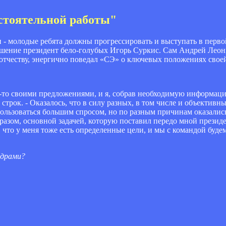
остоятельной работы"
 - молодые ребята должны прогрессировать и выступать в первой
решение президент бело-голубых Игорь Суркис. Сам Андрей Леон
отчеству, энергично поведал «СЭ» о ключевых положениях свое
-то своими предложениями, и я, собрав необходимую информаци
 строк. - Оказалось, что в силу разных, в том числе и объектив
пользоваться большим спросом, но по разным причинам оказалис
разом, основной задачей, которую поставил передо мной президе
 что у меня тоже есть определенные цели, и мы с командой будем
адрами?