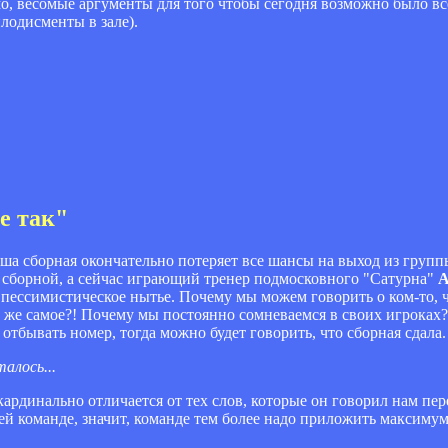
имо, весомые аргументы для того чтобы сегодня возможно было в
лодисменты в зале).
е так"
ша сборная окончательно потеряет все шансы на выход из группы
 сборной, а сейчас играющий тренер подмосковного "Сатурна"
А
пессимистическое нытье. Почему мы можем говорить о ком-то, ч
то же самое?! Почему мы постоянно сомневаемся в своих игроках?
отбывать номер, тогда можно будет говорить, что сборная сдала.
алось...
 кардинально отличается от тех слов, которые он говорил нам пе
ей команде, значит, команде тем более надо приложить максиму