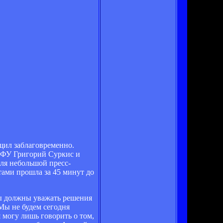
щил заблаговременно.
 ФФУ Григорий Суркис и
для небольшой пресс-
тами прошла за 45 минут до
мы должны уважать решения
Мы не будем сегодня
 могу лишь говорить о том,