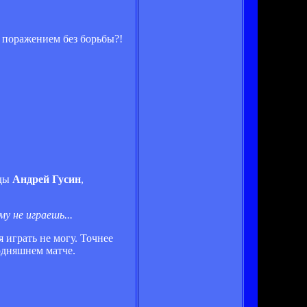
 поражением без борьбы?!
нды
Андрей Гусин
,
у не играешь...
 играть не могу. Точнее
годняшнем матче.