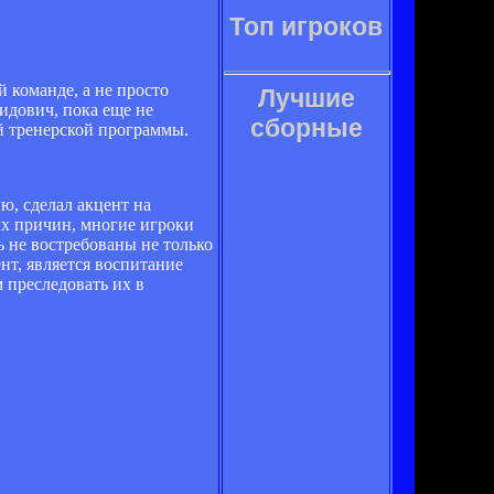
Топ игроков
 команде, а не просто
Лучшие
идович, пока еще не
сборные
й тренерской программы.
ю, сделал акцент на
ных причин, многие игроки
ь не востребованы не только
нт, является воспитание
 преследовать их в