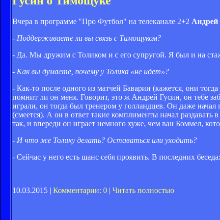
Гусин о Тимощуке
Вчера в программе "Про Футбол" на телеканале 2+2
Андрей
- Поддерживаете ли вы связь с Тимощуком?
- Да. Мы дружим с Толиком и с его супругой. Я был и на ст
- Как вы думаете, почему у Толика «не идет»?
- Как-то после одного из матчей Баварии (кажется, они тогд
помнит ли он меня. Говорит, это ж Андрей Гусин, он тебе за
играли, он тогда был тренером у голландцев. Он даже начал
(смеется). А он в ответ такие комплименты начал раздавать в 
так, и впереди он играет немного хуже, чем ван Боммел, кот
- И что же Толику делать? Оставаться или уходить?
- Сейчас у него есть шанс себя проявить. В последних беседа
10.03.2015 |
Комментарии: 0
|
Читать полностью