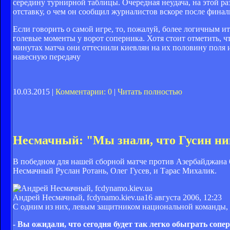
середину турнирной таблицы. Очередная неудача, на этой ра
отставку, о чем он сообщил журналистов вскоре после финал
Если говорить о самой игре, то, пожалуй, более логичным 
голевые моменты у ворот соперника. Хотя стоит отметить, ч
минутах матча они оттеснили киевлян на их половину поля 
навесную передачу
10.03.2015 |
Комментарии: 0
|
Читать полностью
Несмачный: "Мы знали, что Гусин ник
В победном для нашей сборной матче против Азербайджана 
Несмачный Руслан Ротань, Олег Гусев, и Тарас Михалик.
Андрей Несмачный, fcdynamo.kiev.ua
16 августа 2006, 12:23
С одним из них, левым защитником национальной команды,
- Вы ожидали, что сегодня будет так легко обыграть сопе