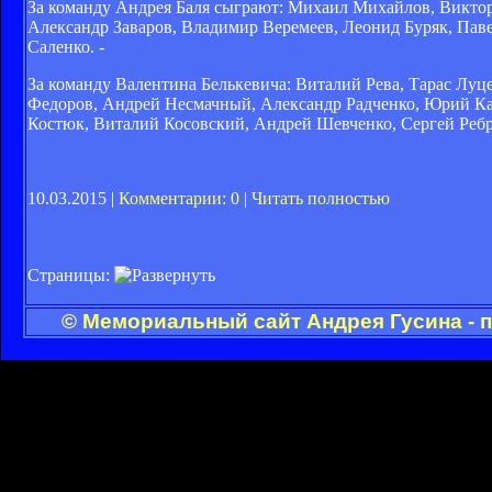
За команду Андрея Баля сыграют: Михаил Михайлов, Виктор
Александр Заваров, Владимир Веремеев, Леонид Буряк, Пав
Саленко. -
За команду Валентина Белькевича: Виталий Рева, Тарас Лу
Федоров, Андрей Несмачный, Александр Радченко, Юрий Ка
Костюк, Виталий Косовский, Андрей Шевченко, Сергей Ребр
10.03.2015 |
Комментарии: 0
|
Читать полностью
Страницы:
© Мемориальный сайт Андрея Гусина - 