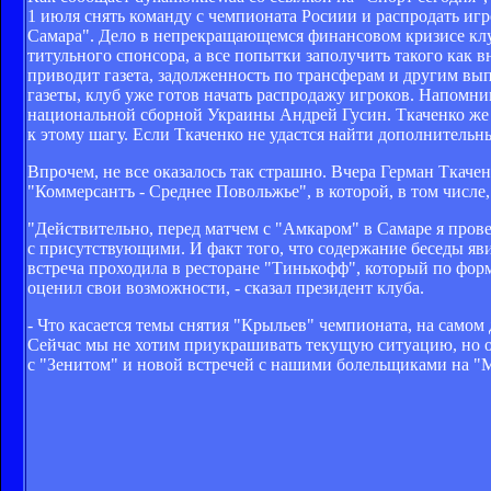
1 июля снять команду с чемпионата Росиии и распродать игр
Самара". Дело в непрекращающемся финансовом кризисе клу
титульного спонсора, а все попытки заполучить такого как в
приводит газета, задолженность по трансферам и другим вып
газеты, клуб уже готов начать распродажу игроков. Напомн
национальной сборной Украины Андрей Гусин. Ткаченко же з
к этому шагу. Если Ткаченко не удастся найти дополнительн
Впрочем, не все оказалось так страшно. Вчера Герман Ткач
"Коммерсантъ - Среднее Повольжье", в которой, в том числе,
"Действительно, перед матчем с "Амкаром" в Самаре я пров
с присутствующими. И факт того, что содержание беседы яв
встреча проходила в ресторане "Тинькофф", который по фор
оценил свои возможности, - сказал президент клуба.
- Что касается темы снятия "Крыльев" чемпионата, на самом 
Сейчас мы не хотим приукрашивать текущую ситуацию, но о
с "Зенитом" и новой встречей с нашими болельщиками на "Ме