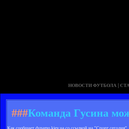
|
НОВОСТИ ФУТБОЛА
СТ
###
Команда Гусина мож
Как сообщает dynamo.kiev.ua со ссылкой на "Спорт сегодня"