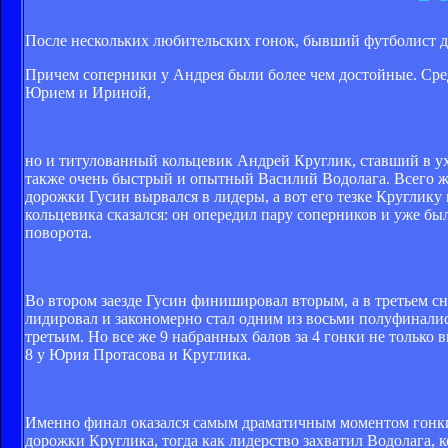
После нескольких любительских гонок, бывший футболист д
Причем соперники у Андрея были более чем достойные. Сред
Юрием и Ириной,
но и титулованный кольцевик Андрей Круглик, ставший в у
также очень быстрый и опытный Василий Водолага. Всего же 
дорожки Гусин вырвался в лидеры, а вот его тезке Круглику 
кольцевика сказался: он опередил пару соперников и уже бы
поворота.
Во втором заезде Гусин финишировал вторым, а в третьем с
лидировал и закономерно стал одним из восьми полуфиналист
третьим. Но все же 9 набранных балов за 4 гонки не только 
8 у Юрия Протасова и Круглика.
Именно финал оказался самым драматичным моментом гонки, 
дорожки Круглика, тогда как лидерство захватил Водолага,