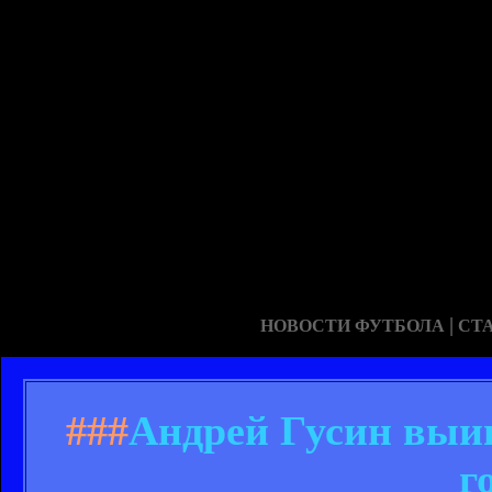
|
НОВОСТИ ФУТБОЛА
СТ
###
Андрей Гусин выи
г