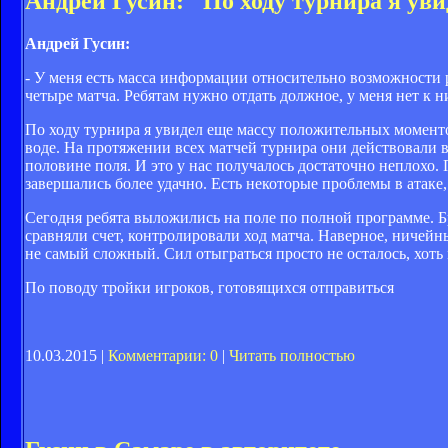
Андрей Гусин: "По ходу турнира я ув
Андрей Гусин:
- У меня есть масса информации относительно возможности р
четыре матча. Ребятам нужно отдать должное, у меня нет к н
По ходу турнира я увидел еще массу положительных моментов
воде. На протяжении всех матчей турнира они действовали в
половине поля. И это у нас получалось достаточно неплохо.
завершались более удачно. Есть некоторые проблемы в атаке
Сегодня ребята выложились на поле по полной программе. Бр
сравняли счет, контролировали ход матча. Наверное, ничейн
не самый сложный. Сил отыграться просто не осталось, хоть
По поводу тройки игроков, готовящихся отправиться
10.03.2015 |
Комментарии: 0
|
Читать полностью