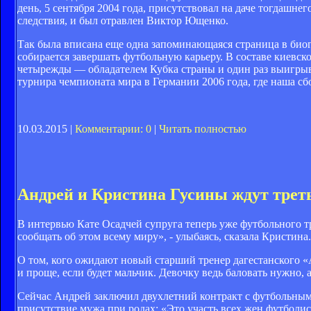
день, 5 сентября 2004 года, присутствовал на даче тогдашн
следствия, и был отравлен Виктор Ющенко.
Так была вписана еще одна запоминающаяся страница в биог
собирается завершать футбольную карьеру. В составе киевск
четырежды — обладателем Кубка страны и один раз выигрыв
турнира чемпионата мира в Германии 2006 года, где наша с
10.03.2015 |
Комментарии: 0
|
Читать полностью
Андрей и Кристина Гусины ждут треть
В интервью Кате Осадчей супруга теперь уже футбольного тр
сообщать об этом всему миру», - улыбаясь, сказала Кристина
О том, кого ожидают новый старший тренер дагестанского «Ан
и проще, если будет мальчик. Девочку ведь баловать нужно, 
Сейчас Андрей заключил двухлетний контракт с футбольным
присутствие мужа при родах: «Это участь всех жен футболис