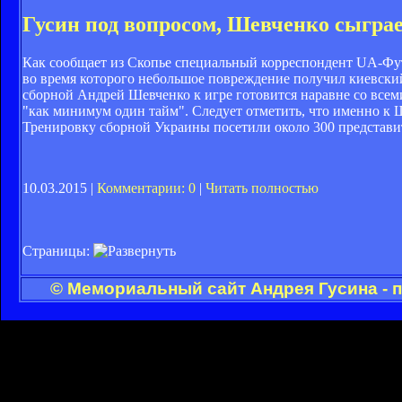
Гусин под вопросом, Шевченко сыгра
Как сообщает из Скопье специальный корреспондент UA-Фут
во время которого небольшое повреждение получил киевский
сборной Андрей Шевченко к игре готовится наравне со всеми
"как минимум один тайм". Следует отметить, что именно к
Тренировку сборной Украины посетили около 300 представи
10.03.2015 |
Комментарии: 0
|
Читать полностью
Страницы:
© Мемориальный сайт Андрея Гусина - 