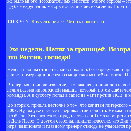
же было много необязательных свистков. Много борьбы – эт
грубые нарушения, которые остались без наказания. Но это
10.03.2015 |
Комментарии: 0
|
Читать полностью
Эхо недели. Наши за границей. Возвр
это Россия, господа!
Неделя прошла относительно спокойно, без еврокубков и пр
спорта номер один посреди семидневки мы всё же могли. При
Во-первых, пришло известие, что наконец-то полностью во
лечил разрыв икроножной мышцы, который потом ещё и чем-т
команды. А в субботу попал в запас на матч против ПСВ, в к
Во-вторых, пришла весточка о том, что капитан питерского
2008. Ну, вы уже в курсе наверняка этой новости. Никакой ин
и забыли. Хотя, конечно, отрадно, что наш Тимоха встретитс
и Дель Пьеро. С другой стороны, пришло известие, что Дик 
игра чемпионата и главному тренеру отнюдь не улыбается пр