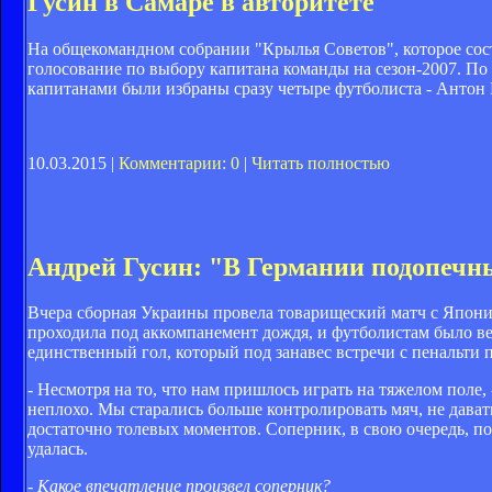
Гусин в Самаре в авторитете
На общекомандном собрании "Крылья Советов", которое сост
голосование по выбору капитана команды на сезон-2007. П
капитанами были избраны сразу четыре футболиста - Антон
10.03.2015 |
Комментарии: 0
|
Читать полностью
Андрей Гусин: "В Германии подопечны
Вчера сборная Украины провела товарищеский матч с Японие
проходила под аккомпанемент дождя, и футболистам было ве
единственный гол, который под занавес встречи с пенальти
- Несмотря на то, что нам пришлось играть на тяжелом поле
неплохо. Мы старались больше контролировать мяч, не дават
достаточно толевых моментов. Соперник, в свою очередь, под
удалась.
- Какое впечатление произвел соперник?