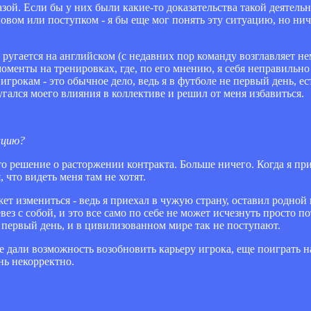
азой. Если бы у них были какие-то доказательства такой деятель
словом или поступком - я бы еще мог понять эту ситуацию, но ни
ко ругается на английском (с недавних пор команду возглавляет н
оменты на тренировках, где, по его мнению, я себя неправильно
игрокам - это обычное дело, ведь я в футболе не первый день, е
гался моего влияния в коллективе и решил от меня избавиться.
ацию?
о решение о расторжении контракта. Больше ничего. Когда я прие
, что видеть меня там не хотят.
ет измениться - ведь я приехал в чужую страну, оставил родной 
ез с собой, и это все само по себе не может исчезнуть просто п
 первый день, и в цивилизованном мире так не поступают.
мне дали возможность возобновить карьеру игрока, еще поиграть н
нь некорректно.