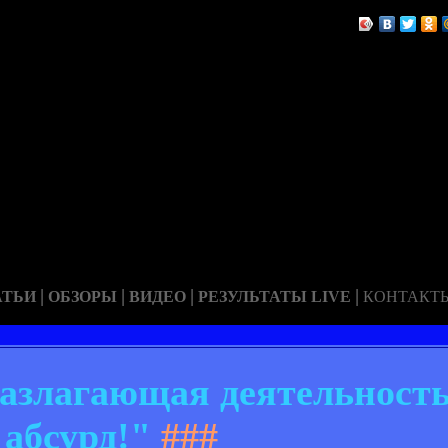
|
|
|
|
АТЬИ
ОБЗОРЫ
ВИДЕО
РЕЗУЛЬТАТЫ LIVE
КОНТАКТ
азлагающая деятельность
абсурд!"
###