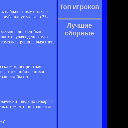
Топ игроков
вь набрал форму и начал
 клуба вдруг указало 35-
Лучшие
5 месяцев должен был
сборные
 таких случаях денежную
омсомолка» решила выяснить
мо скажем, неприятная
сь, что я пойду с ними
тракт якобы по
вечески - ведь до января я
чь о том, что они заплатят
бе?