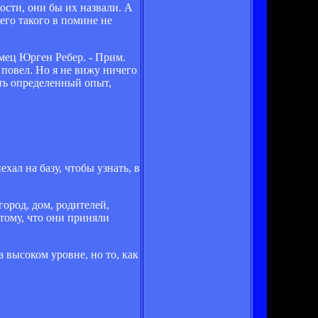
ности, они бы их назвали. А
чего такого в помине не
емец Юрген Ребер. - Прим.
 повел. Но я не вижу ничего
сть определенный опыт,
хал на базу, чтобы узнать, в
город, дом, родителей,
отому, что они приняли
а высоком уровне, но то, как