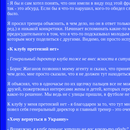
- Я бы и сам хотел понять, что они имели в виду под этой фр
так - это абсурд. Если бы я что-то нарушил, кого-то обидел 
было.
Я просил тренера объяснить, в чем дело, но он в ответ толь
ред.) и никакой конкретики. Начинает вспоминать какие-то м
предосудительного в том, что я что-то подсказывал молодым 
которым могу поделиться с другими. Видимо, он просто испу
«К клубу претензий нет»
- Генеральный директор клуба тоже не внес ясности в ситу
- Борис Жиганов позвонил моему агенту и сказал, что принят
чем дело, мне просто сказали, что я не должен тут находиться
Я объяснял, что в одночасье по их щелчку пальцев все не мож
друзей, пожертвовал интересами жены и детей, которых перев
какое-то решение. Мы ведь не с улицы пришли, в футболе не
К клубу у меня претензий нет - я благодарен за то, что тут 
повел себя генеральный директор и главный тренер - это оче
«Хочу вернуться в Украину»
- Возможно, в клубе раньше затаили на вас какую-то обиду?