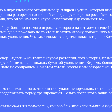
ю в игру киевского экс-динамовца
Андрея Гусина
, который вно
раинца разгорелся настоящий скандал - руководство российского
вив, что он занимался в клубе «разлагающей деятельностью»!
ей футбола, но и самого игрока, у которого на тот момент еще 1
команды не пожелало не то что выплатить игроку положенную в
инах увольнения. Чем закончилась эта детективная история, «К
зговор Андрей, - контракт с клубом расторгли, хотя история, пря
с другой - не давали никаких бумаг об увольнении. Видимо, бояли
вно не собирались. При этом хотели, чтобы я сам разорвал кон
олько понимание того, что они поступают ненормально, не по-чело
поддерживать форму, тренироваться. Только после этого зашла ре
разлагающая деятельность», которой вы якобы занимались в клу