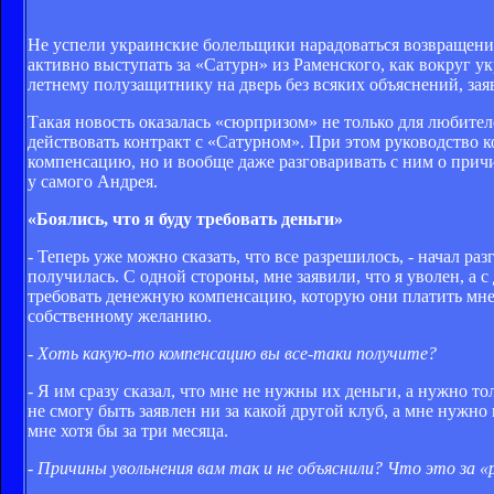
Не успели украинские болельщики нарадоваться возвращени
активно выступать за «Сатурн» из Раменского, как вокруг ук
летнему полузащитнику на дверь без всяких объяснений, зая
Такая новость оказалась «сюрпризом» не только для любител
действовать контракт с «Сатурном». При этом руководство 
компенсацию, но и вообще даже разговаривать с ним о прич
у самого Андрея.
«Боялись, что я буду требовать деньги»
- Теперь уже можно сказать, что все разрешилось, - начал ра
получилась. С одной стороны, мне заявили, что я уволен, а 
требовать денежную компенсацию, которую они платить мне я
собственному желанию.
- Хоть какую-то компенсацию вы все-таки получите?
- Я им сразу сказал, что мне не нужны их деньги, а нужно т
не смогу быть заявлен ни за какой другой клуб, а мне нужно 
мне хотя бы за три месяца.
- Причины увольнения вам так и не объяснили? Что это за «