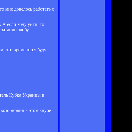
о мне довелось работать с
. А если хочу уйти, то
затаили злобу.
м, что временно я буду
тель Кубка Украины в
 возобновил в этом клубе