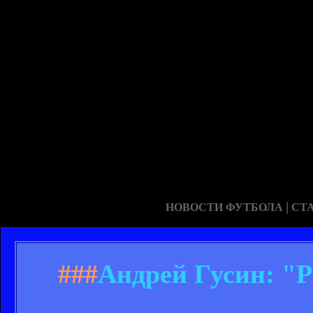
|
НОВОСТИ ФУТБОЛА
СТ
###
Андрей Гусин: "Р