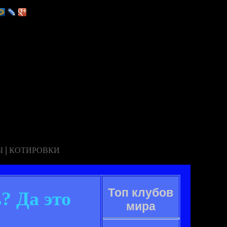
|
Ы
КОТИРОВКИ
Топ клубов
? Да это
мира