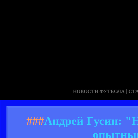
|
НОВОСТИ ФУТБОЛА
СТ
###
Андрей Гусин: "Н
опытны