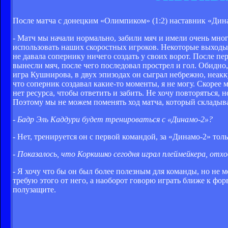
После матча с донецким «Олимпиком» (1:2) наставник «Ди
- Матч мы начали нормально, забили мяч и имели очень мно
использовать наших скоростных игроков. Некоторые выходы 
не давала сопернику ничего создать у своих ворот. После пе
вынесли мяч, после чего последовал прострел и гол. Обидно, 
игра Кушнирова, в двух эпизодах он сыграл небрежно, неакк
что соперник создавал какие-то моменты, я не могу. Скорее
нет ресурса, чтобы ответить и забить. Не хочу повторяться,
Поэтому мы не можем поменять ход матча, который складыва
- Бадр Эль Каддури будет тренироваться с «Динамо-2»?
- Нет, тренируется он с первой командой, за «Динамо-2» толь
- Показалось, что Коркишко сегодня играл плеймейкера, отх
- Я хочу что бы он был более полезным для команды, но не м
требую этого от него, а наоборот говорю играть ближе к фор
полузащите.