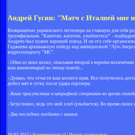
Андрей Гусин: "Матч с Италией мне 
Возвращение украинского легионера на ставшую для себя р
триумфальным. "Капитан, капитан, улыбнитесь!" - подбадри
Андрею был нужен хороший повод. И он его себе организова
Гаджиева архиважную победу над амбициозной "Луч-Энерги
корреспонденту "МС".
- Один из моих коллег, описывая второй в ворота коллектива
ваш комментарий по этому поводу...
- Думаю, что отчасти ваш коллега прав. Все получилось дос
добил мяч в сетку после удара партнера.
- Ваше присутствие в штрафной соперников во время стан
- Безусловно, ведь это мой хлеб (улыбается). Во время своих
- Два последних поединка с вашим
10.03.2015 |
Комментарии: 0
|
Читать полностью