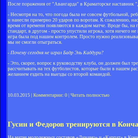
После поражения от "Авангарда" в Краматорске наставник 
- Несмотря на то, что погода была не совсем футбольной, р
и нанесли примерно 20 ударов по воротам. К сожалению, нас
время от времени появляются в каждом матче. Вроде бы, на 
стандарт, в другом - просто упустили игрока, хотя ничего н
игра была под нашим контролем. Просто нужно реализовыват
мы не смогли отыграться.
- Почему сегодня не играл Бадр Эль Каддури?
- Это, скорее, вопрос к руководству клуба, он должен был т
рассчитывать на тех футболистов, которые были в нашем ра
желанием ездить на выезды со второй командой.
10.03.2015 |
Комментарии: 0
|
Читать полностью
Гусин и Федоров тренируются в Конча
На матче молодежных составов «Динамо» и «Карпат» в Конч