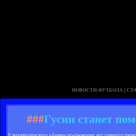
|
НОВОСТИ ФУТБОЛА
СТ
###
Гусин станет по
У махачкалинского «Анжи» по-прежнему нет главного тренер