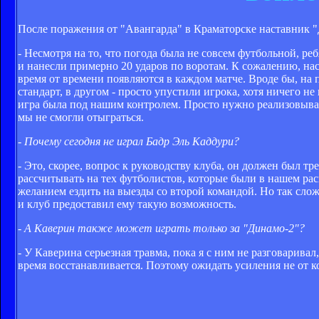
После поражения от "Авангарда" в Краматорске наставник 
- Несмотря на то, что погода была не совсем футбольной, р
и нанесли примерно 20 ударов по воротам. К сожалению, нас
время от времени появляются в каждом матче. Вроде бы, на 
стандарт, в другом - просто упустили игрока, хотя ничего н
игра была под нашим контролем. Просто нужно реализовыват
мы не смогли отыграться.
- Почему сегодня не играл Бадр Эль Каддури?
- Это, скорее, вопрос к руководству клуба, он должен был т
рассчитывать на тех футболистов, которые были в нашем ра
желанием ездить на выезды со второй командой. Но так слож
и клуб предоставил ему такую возможность.
- А Каверин также может играть только за "Динамо-2"?
- У Каверина серьезная травма, пока я с ним не разговаривал,
время восстанавливается. Поэтому ожидать усиления не от к