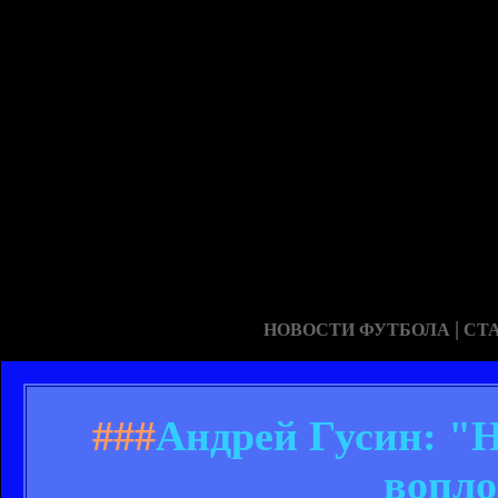
|
НОВОСТИ ФУТБОЛА
СТ
###
Андрей Гусин: "
вопло