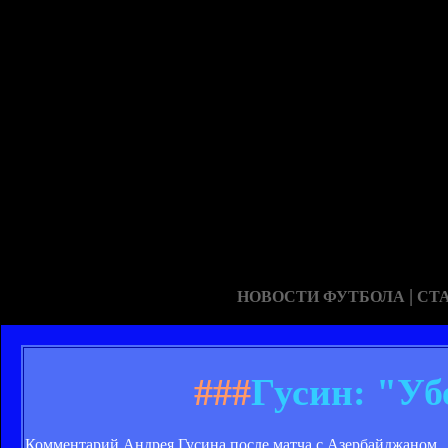
|
НОВОСТИ ФУТБОЛА
СТ
###
Гусин: "Уб
Комментарий Андрея Гусина после матча с Азербайджаном.