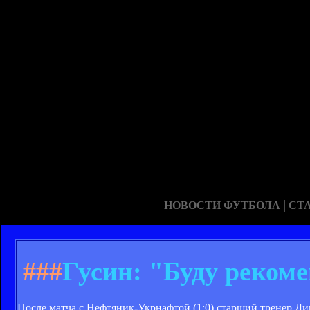
|
НОВОСТИ ФУТБОЛА
СТ
###
Гусин: "Буду реком
После матча с Нефтяник-Укрнафтой (1:0) старший тренер Д