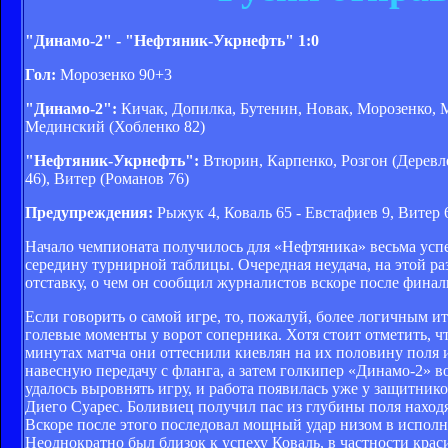
"Динамо-2" - "Нефтяник-Укрнефть" 1:0
Гол:
Морозенко 90+3
"Динамо-2":
Кичак, Допилка, Бутенин, Новак, Морозенко, М
Мединский (Хобленко 82)
"Нефтяник-Укрнефть":
Втюрин, Карпенко, Розгон (Деревле
46), Витер (Романов 76)
Предупреждения:
Рыжук 4, Коваль 65 - Евстафиев 9, Витер 
Начало чемпионата получилось для «Нефтяника» весьма успе
середину турнирной таблицы. Очередная неудача, на этой ра
отставку, о чем он сообщил журналистов вскоре после финал
Если говорить о самой игре, то, пожалуй, более логичным 
голевые моменты у ворот соперника. Хотя стоит отметить, ч
минутах матча они оттеснили киевлян на их половину поля 
навесную передачу с фланга, а затем голкипер «Динамо-2» в
удалось выровнять игру, и работа появилась уже у защитник
Диего Суарес. Боливиец получил пас из глубины поля находя
Вскоре после этого последовал мощный удар низом в исполн
Неоднократно был близок к успеху Коваль, в частности крас