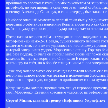
пробивал по воротам пяткой, но мяч рикошетом от защитника
штрафной, но мяч прошел в сантиметре от левой стойки. Так
в стенку. Александр Саванчук, в свою очередь, был также н
Наиболее опасный момент за первый тайм был у Мединского,
перерыва о себе вновь напомнил Коваль, после того как Сав
выйти на ударную позицию, но удар по воротам опять оказа
После начала второго тайма ситуация на поле кардинальным
штрафной «Динамо-2». Правда, существенного перевеса гост
касается хозяев, то и им не удавалось по-настоящему прояв
который завершился ударом Морозенко в стенку. Гораздо бли
два раза подряд, сначала он пробил мимо после неплохой ск
казалось бы пустые ворота, но Станислав Втюрин каким-то 
взять игру на себя, но в борьбе с защитником снова завершил
Даже под занавес матча обе команды не хотели мириться с 
неточным ударом после контратаки в исполнении Ярослава 
ворвался в штрафную, но увлекся дриблингом и пока думал к
Когда же судья компенсировал пять минут игрового времени, 
снял Морозенко. Евгений красивым ударом со штрафного мет
Сергей Мизин, главный тренер «Нефтяника-Укрнефть»: