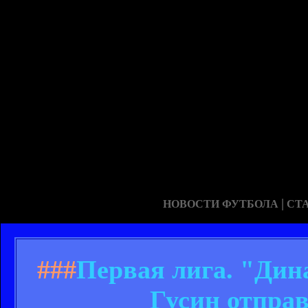
|
НОВОСТИ ФУТБОЛА
СТ
###
Первая лига. "Дин
Гусин отпра