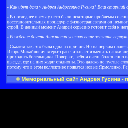
- Как идут дела у Андрея Андреевича Гусина? Ваш старший
- В последнее время у него были некоторые проблемы со спи
восстановительных процедур с физиотерапевтами он немного 
строй. В данный момент Андрей серьезно готовит себя к наг
- Рождение дочери Анастасии усилило ваше желание вернуть
- Скажем так, это была одна из причин. Но на первом плане 
Игорь Михайлович всерьез рассчитывает изменить сложившую
приходить болельщики. Поверьте, ребята очень болезненно 
выезде, где на них ходят стадионы. Это далеко не пустые сл
потому что в этом коллективе появятся новые Ярмоленко, Г
© Мемориальный сайт Андрея Гусина - 