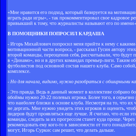
«Мне нравится его подход, который базируется на мотивации
играть ради игры», - так прокомментировал свое кадровое 
привыкший к тому, что журналисты называют его по имени-
В ПОМОЩНИКИ ПОПРОСИЛ КАРДАША
- Игорь Михайлович попросил меня прийти к нему с какими
мотивационной части вопроса, - рассказал Гусин автору этих
второй команды, переоценив себя, рассчитывали, что будут 
в «Динамо», но и в других командах премьер-лиги. Таким об
футболистов под основной состав нашего клуба. Само собой,
комплексе.
- Но для начала, видимо, нужно разобраться с обширными к
- Это правда. Ведь в данный момент в коллективе собрано б
обоймы нужно 20-22 полевых игрока. Более того, я серьезно 
что наиболее близки к основе клуба. Несмотря на то, что и
не дергать. Мне нужно увидеть этих игроков и оценить, чт
лидеров будут проявляться еще лучше. Я считаю, что если эт
команды, следить за их прогрессом станет куда проще. Чере
рекомендовать ему кого-то в зависимости от того понадобитс
могут, Игорь Суркис сам решит, что делать дальше.