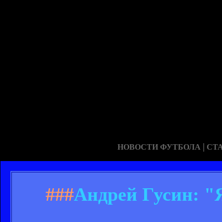
|
НОВОСТИ ФУТБОЛА
СТ
###
Андрей Гусин: "Я