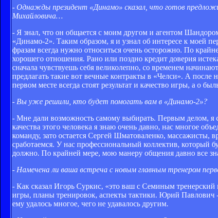
- Однажды президент «Динамо» сказал, что готов предложит
Михайловича…
- Я знал, что он общается с моим другом и агентом Шандоро
«Динамо-2». Таким образом, я и узнал об интересе к моей пе
фразам всегда нужно относиться очень осторожно. По крайней
хорошего отношения. Рано или поздно кредит доверия истека
сначала чувствуешь себя великолепно, со временем начинаю
предлагать такие вот вечные контракты в «Челси». А после н
первом месте всегда стоят результат и качество игры, а о бы
- Вы уже решили, кто будет помогать вам в «Динамо-2»?
- Мне дали возможность самому выбирать. Первым делом, я 
качества этого человека я знаю очень давно, нас многое объ
команду, зато остается Сергей Шматоваленко, массажисты, вра
сработаемся. У нас профессиональный коллектив, который бу
должно. По крайней мере, мою манеру общения давно все зн
- Намечена ли ваша встреча с новым главным тренером пер
- Как сказал Игорь Суркис, «это ваш с Семиным тренерский 
игры, планы тренировок, аспекты тактики. Юрий Павлович 
ему удалось многое, чего не удавалось другим.