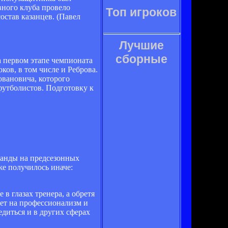
овного клуба провело
Топ игроков
остав казанцев. (Павел
Лучшие
сборные
а первом этапе чемпионата
ков, в том числе и Реброва.
овановича, которого
футболистов. Подготовку к
манды на предсезонных
же получилось иначе:
в глазах тренера, а обретя
ает на профессионализм и
едиться и в других сферах