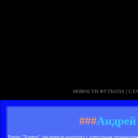
|
НОВОСТИ ФУТБОЛА
СТ
###
Андрей
Вчера "Химки" заключили контракт с известным украински