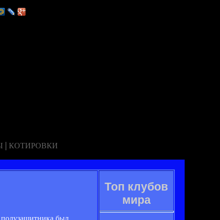
|
Ы
КОТИРОВКИ
Топ клубов
мира
о полузащитника был