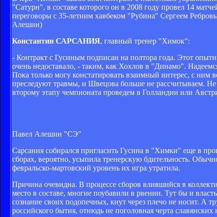
"Сатурн", в составе которого он в 2008 году провел 14 матче
переговоры с 35-летним хавбеком "Рубина" Сергеем Ребровым
Алешин)
Константин САРСАНИЯ
, главный тренер "Химок":
- Контракт с Гусиным подписан на полтора года. Этот опыт
очень недоставало, - таким, как Хохлов в "Динамо". Надеемс
Пока только могу констатировать взаимный интерес, с ним 
преследуют травмы, и Швецова больше не рассчитываем. Не 
второму этапу чемпионата проведем в Голландии или Австри
Павел Алешин "СЭ"
Сарсания собирался пригласить Гусина в "Химки" еще в про
сборах, вероятно, усыпила тренерскую бдительность. Обычн
февральско-мартовский уровень их игра утратила.
Причина очевидна. В процессе сборов влившийся в коллектив
место в составе, многие поубавили в рвении. Тут бы и власт
сознание своих подопечных, кнут через плечо не носит. А тр
российского бытия, отнюдь не поголовная черта славянских 