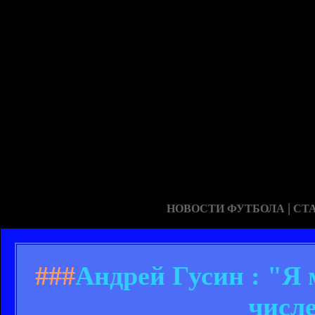
|
НОВОСТИ ФУТБОЛА
СТ
###
Андрей Гусин : "Я 
числ