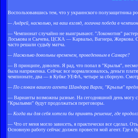
Воспользовавшись тем, что у украинского полузащитника р
— Андрей, насколько, на ваш взгляд, логична победа в чемп
— Чемпионат случайно не выигрывают. "Локомотив" растер
Лоськова и Сычева, ЦСКА — Карвальо, Вагнера, Жиркова. С
часто решали судьбу матча.
— Насколько довольны временем, проведенным в Самаре?
— В принципе, доволен. Я рад, что попал в "Крылья", несмот
была напряженка. Сейчас все нормализовалось, деньги платя
чемпионате, два — в Кубке УЕФА, четыре за сборную. Смотр
— По словам вашего агента Шандора Варги, "Крылья" пред
— Варианты возможны разные. На сегодняшний день могу сказ
"Крыльями" будут продолжаться переговоры.
— Когда вы для себя хотели бы принять решение, где продо
— Что от меня могло зависеть, я практически все сделал. От
Основную работу сейчас должен провести мой агент. Где я бу