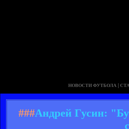
|
НОВОСТИ ФУТБОЛА
СТ
###
Андрей Гусин: "Бу