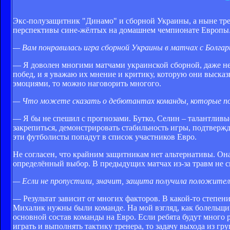
Экс-полузащитник "Динамо" и сборной Украины, а ныне тр
перспективы сине-жёлтых на домашнем чемпионате Европы
— Вам понравилась игра сборной Украины в матчах с Болгар
— Я доволен многими матчами украинской сборной, даже н
побед, и я уважаю их мнение и критику, которую они высказ
эмоциями, то можно наговорить многого.
— Что можете сказать о дебютантах команды, которые пол
— Я бы не спешил с прогнозами. Бутко, Селин – талантливые
закрепиться, демонстрировать стабильность игры, подтвержда
эти футболисты попадут в список участников Евро.
Не согласен, что крайним защитникам нет альтернативы. Она е
определённый выбор. В предыдущих матчах из-за травм не с
— Если не пропустили, значит, защита получила положител
— Результат зависит от многих факторов. В какой-то степе
Михалик нужны были команде. На мой взгляд, как болельщика
основной состав команды на Евро. Если ребята будут много
играть и выполнять тактику тренера, то задачу выхода из г