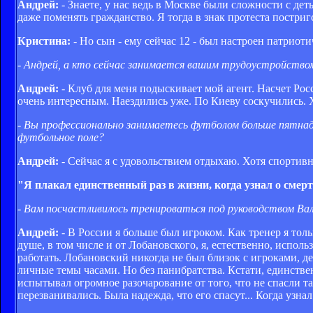
Андрей:
- Знаете, у нас ведь в Москве были сложности с де
даже поменять гражданство. Я тогда в знак протеста постригс
Кристина:
- Но сын - ему сейчас 12 - был настроен патриотич
- Андрей, а кто сейчас занимается вашим трудоустройством
Андрей:
- Клуб для меня подыскивает мой агент. Насчет Рос
очень интересным. Наездились уже. По Киеву соскучились. Х
- Вы профессионально занимаетесь футболом больше пятна
футбольное поле?
Андрей:
- Сейчас я с удовольствием отдыхаю. Хотя спорти
"Я плакал единственный раз в жизни, когда узнал о сме
- Вам посчастливилось тренироваться под руководством Вал
Андрей:
- В России я больше был игроком. Как тренер я тольк
душе, в том числе и от Лобановского, я, естественно, испол
работать. Лобановский никогда не был близок с игроками, д
личные темы часами. Но без панибратства. Кстати, единстве
испытывал огромное разочарование от того, что не спасли та
перезванивались. Была надежда, что его спасут... Когда узна