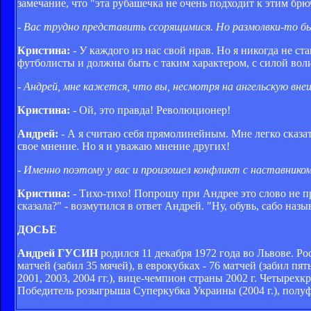
замечание, что "эта рубашечка не очень подходит к этим брю
- Вас трудно представить ссорящимися. Но размолвки-то 
Кристина:
- У каждого из нас свой нрав. Но я никогда не ст
футболисты и должны быть с таким характером, с силой вол
- Андрей, мне кажется, что вы, несмотря на ангельскую внеш
Кристина:
- Ой, это правда! Революционер!
Андрей:
- А я считаю себя прямолинейным. Мне легко сказать
свое мнение. Но я и уважаю мнение других!
- Именно поэтому у вас и произошел конфликт с наставни
Кристина:
- Тихо-тихо! Попрошу при Андрее это слово не пр
сказала?" - возмутился в ответ Андрей. "Ну, обувь, сабо назыв
ДОСЬЕ
Андрей ГУСИН
родился 11 декабря 1972 года во Львове. Р
матчей (забил 35 мячей), в еврокубках - 76 матчей (забил п
2001, 2003, 2004 гг.), вице-чемпион страны 2002 г. Четырехкр
Победитель розыгрыша Суперкубка Украины (2004 г.), полу