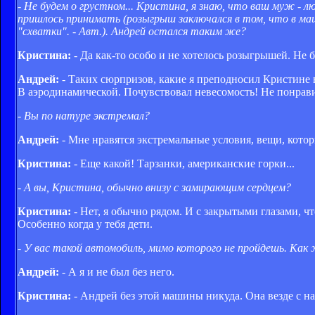
- Не будем о грустном... Кристина, я знаю, что ваш муж - 
пришлось принимать (розыгрыш заключался в том, что в маш
"схватки". - Авт.). Андрей остался таким же?
Кристина:
- Да как-то особо и не хотелось розыгрышей. Не 
Андрей:
- Таких сюрпризов, какие я преподносил Кристине в 
В аэродинамической. Почувствовал невесомость! Не понрави
- Вы по натуре экстремал?
Андрей:
- Мне нравятся экстремальные условия, вещи, кот
Кристина:
- Еще какой! Тарзанки, американские горки...
- А вы, Кристина, обычно внизу с замирающим сердцем?
Кристина:
- Нет, я обычно рядом. И с закрытыми глазами, ч
Особенно когда у тебя дети.
- У вас такой автомобиль, мимо которого не пройдешь. Как 
Андрей:
- А я и не был без него.
Кристина:
- Андрей без этой машины никуда. Она везде с н