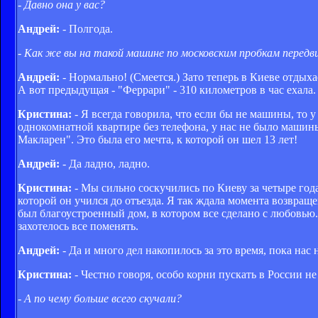
- Давно она у вас?
Андрей:
- Полгода.
- Как же вы на такой машине по московским пробкам передв
Андрей:
- Нормально! (Смеется.) Зато теперь в Киеве отдыха
А вот предыдущая - "Феррари" - 310 километров в час ехала.
Кристина:
- Я всегда говорила, что если бы не машины, то 
однокомнатной квартире без телефона, у нас не было машин
Макларен". Это была его мечта, к которой он шел 13 лет!
Андрей:
- Да ладно, ладно.
Кристина:
- Мы сильно соскучились по Киеву за четыре года.
которой он учился до отъезда. Я так ждала момента возвраще
был благоустроенный дом, в котором все сделано с любовью
захотелось все поменять.
Андрей:
- Да и много дел накопилось за это время, пока нас 
Кристина:
- Честно говоря, особо корни пускать в России н
- А по чему больше всего скучали?