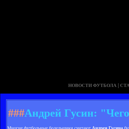
|
НОВОСТИ ФУТБОЛА
СТ
###
Андрей Гусин: "Чего
Многие футбольные болельщики считают
Андрея Гусина
бу