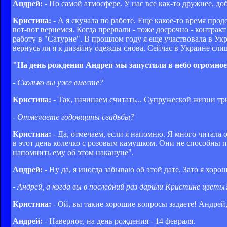
Андрей:
- По самой атмосфере. У нас все как-то дружнее, до
Кристина:
- А я скучала по работе. Еще какое-то время прод
вот-вот вернемся. Когда прервали - тоже досрочно - контра
работу в "Сатурне". В прошлом году я еще участвовала в Ук
вернусь ли я к дизайну одежды снова. Сейчас в Украине сли
"На день рождения Андрея мы запустили в небо огромное 
- Сколько вы уже вместе?
Кристина:
- Так, начинаем считать... Супружеской жизни три
- Отмечаете годовщины свадьбы?
Кристина:
- Да, отмечаем, если я напомню. Я много читал
в этот день колечко с розовым камушком. Они не способны п
напомнить ему об этом накануне".
Андрей:
- Ну да, я иногда забываю об этой дате. Зато я хор
- Андрей, а когда вы в последний раз дарили Кристине цветы
Кристина:
- Ой, вы такие хорошие вопросы задаете! Андрей,
Андрей:
- Наверное, на день рождения - 14 февраля.