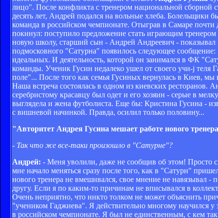
лицо". После конфликта с тренером национальной сборной с
десять лет, Андрей подался на вольные хлеба. Болельщики б
команда в российском чемпионате. Отыграв в Самаре почти д
покинул: поступило предложение стать играющим тренером 
новую школу, старший сын - Андрей Андреевич - показывал н
подмосковного "Сатурна" появилось следующее сообщение: "
идеальных. И деятельность, которой он занимался в ФК "Сату
команды. Ученик Гусин недалеко ушел от своего учи-j теля 
поле"... После того как семья Гусиных вернулась в Киев, мы
Наша встреча состоялась в одном из киевских ресторанов. Ан
серебристому красавцу был одет и его хозяин - серые в мел
выглядела и жена футболиста. Еще бы: Кристина Гусина - из
с вишневой начинкой. Правда, осилил только половину...
"Авторитет Андрея Гусина мешает работе нового тренер
- Так что же все-таки произошло в "Сатурне"?
Андрей:
- Меня уволили, даже не сообщив об этом! Просто с
мне начало меняться сразу после того, как в "Сатурн" приш
нового тренера не вмешивался, свое мнение не навязывал - 
другу. Если я по каким-то причинам не вписывался в коллект
Очень неприятно, что никто толком не может объяснить прич
"учеником Гаджиева". Я действительно многому научился у э
в российском чемпионате. Я был не единственным, с кем так