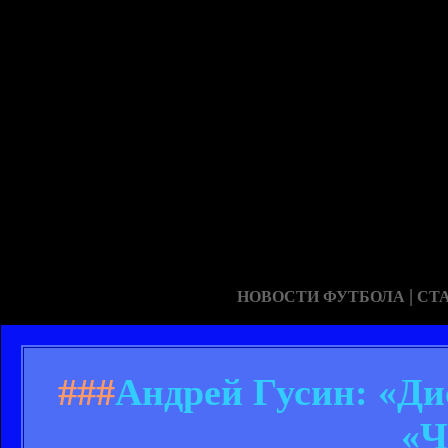
|
НОВОСТИ ФУТБОЛА
СТ
###
Андрей Гусин: «Д
«Ч