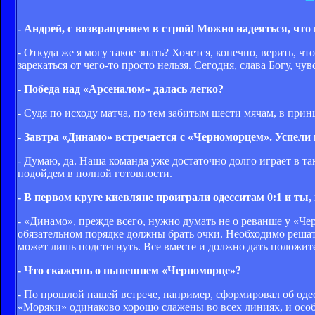
- Андрей, с возвращением в строй! Можно надеяться, что
- Откуда же я могу такое знать? Хочется, конечно, верить, ч
зарекаться от чего-то просто нельзя. Сегодня, слава Богу, чу
- Победа над «Арсеналом» далась легко?
- Судя по исходу матча, по тем забитым шести мячам, в при
- Завтра «Динамо» встречается с «Черноморцем». Успели
- Думаю, да. Наша команда уже достаточно долго играет в та
подойдем в полной готовности.
- В первом круге киевляне проиграли одесситам 0:1 и ты,
- «Динамо», прежде всего, нужно думать не о реванше у «Чер
обязательном порядке должны брать очки. Необходимо решат
может лишь подстегнуть. Все вместе и должно дать положите
- Что скажешь о нынешнем «Черноморце»?
- По прошлой нашей встрече, например, сформировал об одес
«Моряки» одинаково хорошо слажены во всех линиях, и осо