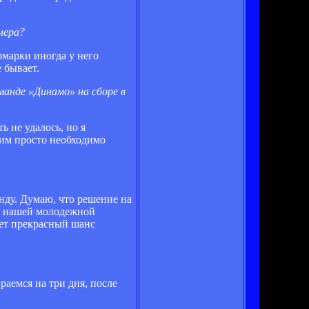
нера?
марки иногда у него
 бывает.
манде «Динамо» на сборе в
 не удалось, но я
 им просто необходимо
анду. Думаю, что решение на
и нашей молодежной
дет прекрасный шанс
раемся на три дня, после