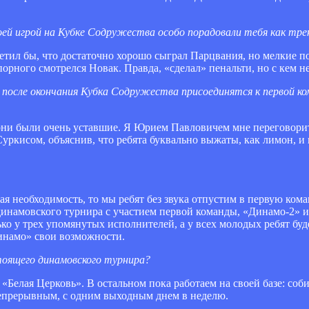
оей игрой на Кубке Содружества особо порадовали тебя как тре
тил бы, что достаточно хорошо сыграл Парцвания, но мелкие по
рного смотрелся Новак. Правда, «сделал» пенальти, но с кем не
 после окончания Кубка Содружества присоединятся к первой ко
они были очень уставшие. Я Юрием Павловичем мне переговорить
уркисом, объяснив, что ребята буквально выжаты, как лимон, и
кая необходимость, то мы ребят без звука отпустим в первую ком
динамовского турнира с участием первой команды, «Динамо-2» 
ько у трех упомянутых исполнителей, а у всех молодых ребят бу
инамо» свои возможности.
тоящего динамовского турнира?
Белая Церковь». В остальном пока работаем на своей базе: соби
непрерывным, с одним выходным днем в неделю.