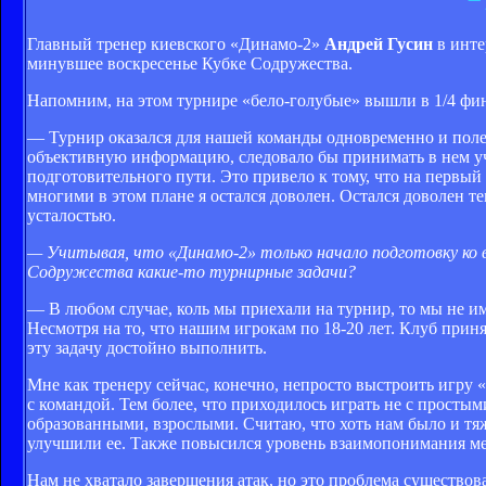
Главный тренер киевского «Динамо-2»
Андрей Гусин
в инте
минувшее воскресенье Кубке Содружества.
Напомним, на этом турнире «бело-голубые» вышли в 1/4 фин
— Турнир оказался для нашей команды одновременно и поле
объективную информацию, следовало бы принимать в нем уч
подготовительного пути. Это привело к тому, что на первый 
многими в этом плане я остался доволен. Остался доволен т
усталостью.
— Учитывая, что «Динамо-2» только начало подготовку ко в
Содружества какие-то турнирные задачи?
— В любом случае, коль мы приехали на турнир, то мы не им
Несмотря на то, что нашим игрокам по 18-20 лет. Клуб при
эту задачу достойно выполнить.
Мне как тренеру сейчас, конечно, непросто выстроить игру 
с командой. Тем более, что приходилось играть не с просты
образованными, взрослыми. Считаю, что хоть нам было и тяж
улучшили ее. Также повысился уровень взаимопонимания ме
Нам не хватало завершения атак, но это проблема существо