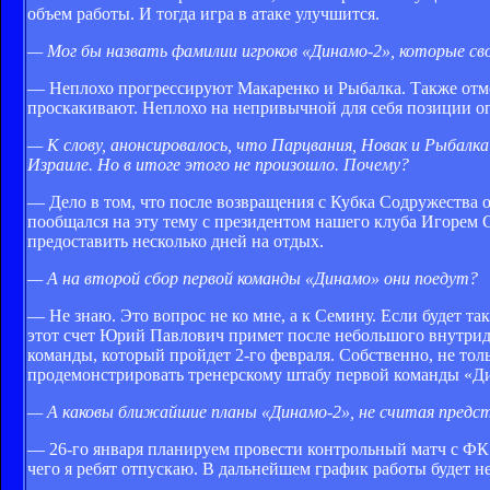
объем работы. И тогда игра в атаке улучшится.
— Мог бы назвать фамилии игроков «Динамо-2», которые св
— Неплохо прогрессируют Макаренко и Рыбалка. Также отме
проскакивают. Неплохо на непривычной для себя позиции опо
— К слову, анонсировалось, что Парцвания, Новак и Рыбалка
Израиле. Но в итоге этого не произошло. Почему?
— Дело в том, что после возвращения с Кубка Содружества 
пообщался на эту тему с президентом нашего клуба Игорем С
предоставить несколько дней на отдых.
— А на второй сбор первой команды «Динамо» они поедут?
— Не знаю. Это вопрос не ко мне, а к Семину. Если будет та
этот счет Юрий Павлович примет после небольшого внутри
команды, который пройдет 2-го февраля. Собственно, не тол
продемонстрировать тренерскому штабу первой команды «Д
— А каковы ближайшие планы «Динамо-2», не считая предс
— 26-го января планируем провести контрольный матч с ФК «
чего я ребят отпускаю. В дальнейшем график работы будет 