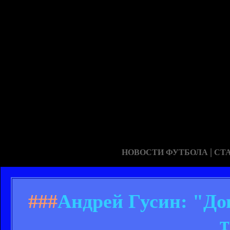
|
НОВОСТИ ФУТБОЛА
СТ
###
Андрей Гусин: "Дов
т