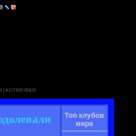
|
Ы
КОТИРОВКИ
Топ клубов
одолевали
мира