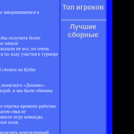
Топ игроков
на завершившемся в
Лучшие
сборные
обы получить более
ко начале
казали не все, но очень
я по ходу участия в турнире
 стояли на Кубке
д киевского «Динамо».
андой, и мы были обязаны
го отрезка времени работаю
льном смысле
тавили игру команды,
ине поля.
проделать определенный