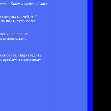
вропы. Какими тебе видятся
последних матчей этой
ть на эту тему более
 своих нынешних
взаимодействия.
ось ранее. Надо убедить
ть проблемы соперникам