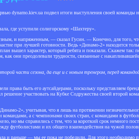
рвью dynamo.kiev.ua подвел итоги выступления своей команды 
ала, где уступили солигорскому «Шахтеру».
зным, и напряженным, — сказал Гусин. — Конечно, для того, чт
астие при лучшей готовности. Ведь «Динамо-2» находится толь
план вышел характер, который ребята и показали. Скажем так: по
ем, как они преодолевали трудности, связанные с накапливавшейс
торой части сезона, да еще и с новым тренером, перед командой
ели права быть его аутсайдерами, поскольку представляем брен
нял решение участвовать на Кубке Содружества своей второй ком
«Динамо-2», учитывая, что я лишь на протяжении незначительно
ми командами, а с чемпионами своих стран, с командами в футбо
ело, но мы справились с тем, что за короткий срок немного пос
жду футболистами и их общего взаимодействия на чужой полов
вала и раньше — мы ее пока не победили. Для этого необходимо 