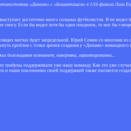
ротивостоянии «Динамо» с «Бешикташем» в 1/16 финала Лиги Е
выступает достаточно много сильных футболистов. Я не видел 
 смогу. Если бы видел хотя бы один поединок, то мог бы говори
стоящих матчах будет запредельной. Юрий Семин со многими из
икнуть проблем с точки зрения создания у «Динамо» командного 
их болельщиков возникнет, наверняка, гарантированно...
ти трибуны поддерживали уже нашу команду. Как это уже случал
сть и наши поклонники своей поддержкой также пытаются созда