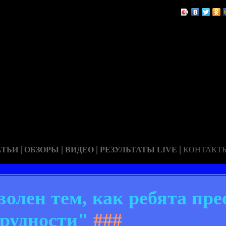
|
|
|
|
АТЬИ
ОБЗОРЫ
ВИДЕО
РЕЗУЛЬТАТЫ LIVE
КОНТАКТ
олен тем, как ребята пре
рудности"
###