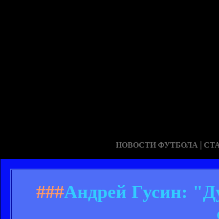
|
НОВОСТИ ФУТБОЛА
СТ
###
Андрей Гусин: "Д