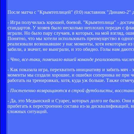
После матча с "Крымтеплицей" (0:0) наставник "Динамо-2" д
- Игра получилась хорошей, боевой. "Крымтеплица" - достач
стандартов. У хозяев было несколько неплохих передач с фл
играли. Но было пару случаев, в которых, на мой взгляд, о
Понятно, что мы хотели использовать преимущество в одного
реализовали возникавшие у нас моменты, хотя некоторые из
забили, а значит, не выиграли, и это обидно. Голы нам даютс
- Что, все-таки, помешало вашей команде реализовать числ
- Как показала игра, перехватить инициативу и забить мяч -
моменты мы создали хорошие, и ошибки соперника не при чем
работать на тренировках, хотя, куда уж больше. Также отмеч
- Постепенно возвращаются в строй футболисты, восстано
- Да, это Медынский и Суарес, которых долго не было. Они 
прибегать к перестроению состава из-за дисквалификаций, 
сложных ситуаций.