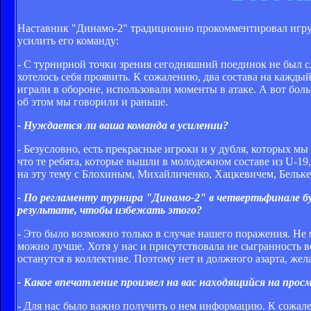
Наставник "Динамо-2" традиционно прокомментировал игру 
усилить его команду:
- С турнирной точки зрения сегодняшний поединок не был с
хотелось себя проявить. К сожалению, два состава на кажд
играли в обороне, использовали моменты в атаке. А вот бол
об этом мы говорили и раньше.
- Нуждается ли ваша команда в усилении?
- Безусловно, есть прекрасные игроки и у дубля, которых мы 
что те ребята, которые вышли в молодежном составе из U-19,
на эту тему с Блохиным, Михайличенко, Хацкевичем, Бельке
- По регламенту турнира "Динамо-2" в четвертьфинале бу
результате, чтобы избежать этого?
- Это было возможно только в случае нашего поражения. Не м
можно лучше. Хотя у нас и присутствовала не сыгранность во
останутся в коллективе. Поэтому нет и должного азарта, же
- Какое впечатление произвел на вас находящийся на пр
- Для нас было важно получить о нем информацию. К сожален