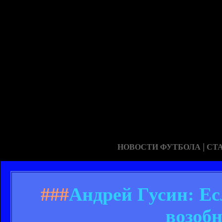
|
НОВОСТИ ФУТБОЛА
СТ
###
Андрей Гусин: Есл
возоб