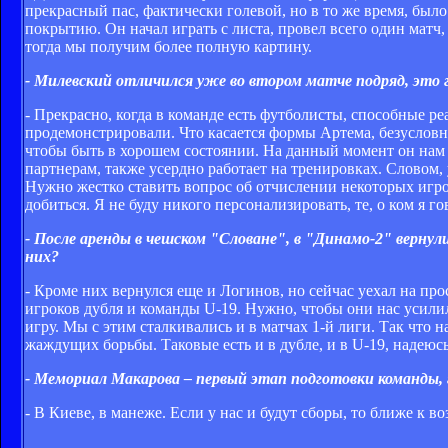
прекрасный пас, фактически голевой, но в то же время, был
покрытию. Он начал играть с листа, провел всего один матч,
тогда мы получим более полную картину.
- Милевский отличился уже во втором матче подряд, это 
- Прекрасно, когда в команде есть футболисты, способные р
продемонстрировали. Что касается формы Артема, безусловн
чтобы быть в хорошем состоянии. На данный момент он нам 
партнерам, также усердно работает на тренировках. Словом,
Нужно жестко ставить вопрос об отчислении некоторых игро
добиться. Я не буду никого персонализировать, те, о ком я 
- После аренды в чешском "Словане", в "Динамо-2" вернул
них?
- Кроме них вернулся еще и Логинов, но сейчас уехал на про
игроков дубля и команды U-19. Нужно, чтобы они нас усилили
игру. Мы с этим сталкивались и в матчах 1-й лиги. Так что
жаждущих борьбы. Таковые есть и в дубле, и в U-19, надеюсь,
- Мемориал Макарова – первый этап подготовки команды, 
- В Киеве, в манеже. Если у нас и будут сборы, то ближе к в