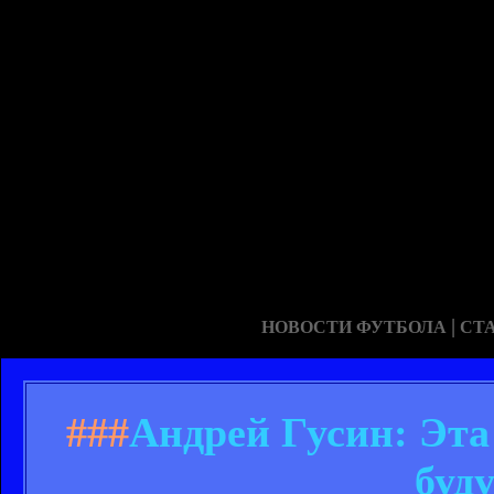
|
НОВОСТИ ФУТБОЛА
СТ
###
Андрей Гусин: Эта
буд