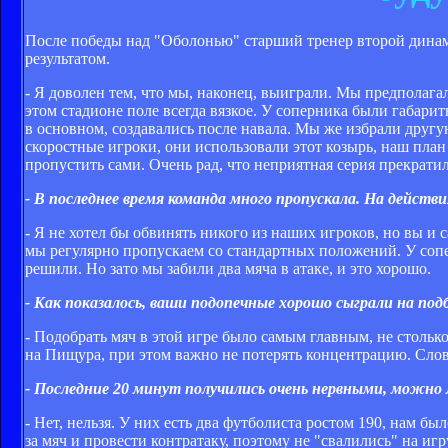
После победы над "Оболонью" старший тренер второй динам
результатом.
- Я доволен тем, что мы, наконец, выиграли. Мы предполагал
этом стадионе поле всегда вязкое. У соперника были габари
в основном, создавались после навала. Мы же избрали другую
скоростные игроки, они использовали этот козырь, наш план
пропустить сами. Очень рад, что неприятная серия прекрати
- В последнее время команда много пропускала. На действ
- Я не хотел бы обвинять никого из наших игроков, но вы и 
мы регулярно пропускаем со стандартных положений. У соп
решили. Но зато мы забили два мяча в атаке, и это хорошо.
- Как показалось, ваши подопечные хорошо сыграли на под
- Подобрать мяч в этой игре было самым главным, не столько
на Пищура, при этом важно не потерять концентрацию. Слово
- Последние 20 минут получились очень нервными, можно
- Нет, нельзя. У них есть два футболиста ростом 190, нам б
за мяч и провести контратаку, поэтому не "свалились" на иг