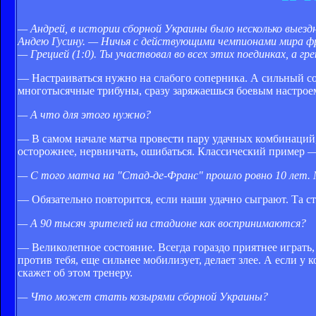
— Андрей, в истории сборной Украины было несколько выез
Андею Гусину. — Ничья с действующими чемпионами мира фра
— Грецией (1:0). Ты участвовал во всех этих поединках, а г
— Настраиваться нужно на слабого соперника. А сильный с
многотысячные трибуны, сразу заряжаешься боевым настроем
— А что для этого нужно?
— В самом начале матча провести пару удачных комбинаций, 
осторожнее, нервничать, ошибаться. Классический пример — 
— С того матча на "Стад-де-Франс" прошло ровно 10 лет
— Обязательно повторится, если наши удачно сыграют. Та ст
— А 90 тысяч зрителей на стадионе как воспринимаются?
— Великолепное состояние. Всегда гораздо приятнее играть, 
против тебя, еще сильнее мобилизует, делает злее. А если у к
скажет об этом тренеру.
— Что может стать козырями сборной Украины?