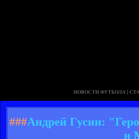
|
НОВОСТИ ФУТБОЛА
СТ
###
Андрей Гусин: "Гер
и 