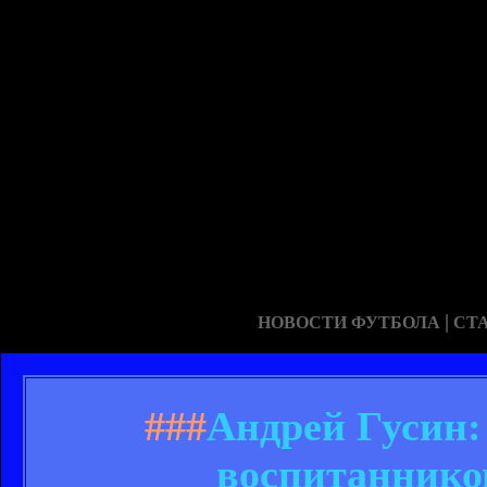
|
НОВОСТИ ФУТБОЛА
СТ
###
Андрей Гусин:
воспитаннико