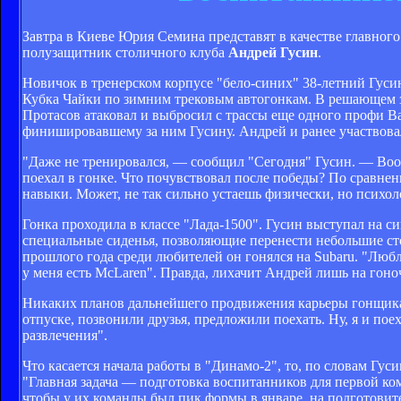
Завтра в Киеве Юрия Семина представят в качестве главного
полузащитник столичного клуба
Андрей Гусин
.
Новичок в тренерском корпусе "бело-синих" 38-летний Гус
Кубка Чайки по зимним трековым автогонкам. В решающем 
Протасов атаковал и выбросил с трассы еще одного профи Ва
финишировавшему за ним Гусину. Андрей и ранее участвовал 
"Даже не тренировался, — сообщил "Сегодня" Гусин. — Вообщ
поехал в гонке. Что почувствовал после победы? По сравне
навыки. Может, не так сильно устаешь физически, но психо
Гонка проходила в классе "Лада-1500". Гусин выступал на с
специальные сиденья, позволяющие перенести небольшие ст
прошлого года среди любителей он гонялся на Subaru. "Л
у меня есть McLaren". Правда, лихачит Андрей лишь на гоно
Никаких планов дальнейшего продвижения карьеры гонщика-
отпуске, позвонили друзья, предложили поехать. Ну, я и пое
развлечения".
Что касается начала работы в "Динамо-2", то, по словам Гус
"Главная задача — подготовка воспитанников для первой ком
чтобы у их команды был пик формы в январе, на подготовите