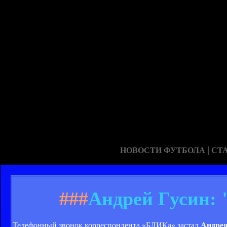
|
НОВОСТИ ФУТБОЛА
СТ
###
Андрей Гусин: 
Телефонный звонок корреспондента «БЛИКа» застал
Андрея