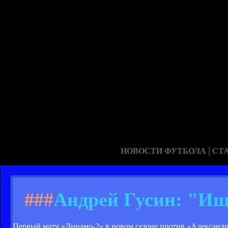
|
НОВОСТИ ФУТБОЛА
СТ
###
Андрей Гусин: "Ищ
Первый матч «Динамо-2» в новом сезоне против «Александ