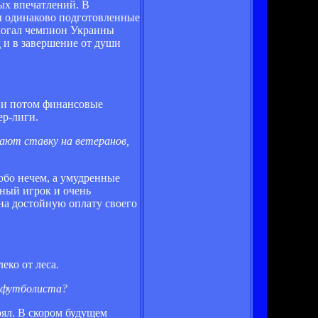
вых впечатлений. В
ы одинаково подготовленные
могал чемпион Украины
 и в завершение от души
а и потом финансовые
ер-лиги.
лают ставку на ветеранов,
обо нечем, а умудренные
ьный игрок и очень
на достойную оплату своего
еко от леса.
и футболиста?
рял. В скором будущем