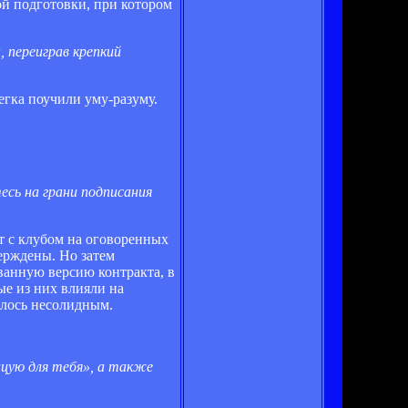
й подготовки, при котором
, переиграв крепкий
егка поучили уму-разуму.
сь на грани подписания
т с клубом на оговоренных
ерждены. Но затем
ванную версию контракта, в
е из них влияли на
залось несолидным.
нцую для тебя», а также