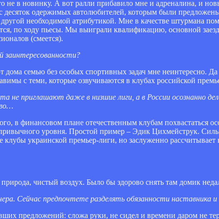
то не в новинку. А вот ралли прибавило мне и адреналина, и но
я с десяток одержимых автолюбителей, которым были предложен
 другой необходимой атрибутикой. Мне в качестве штурмана по
ся, по ходу пьесы. Мы выиграли квалификацию, основной заезд
ионалов (смеется).
ной заинтересованности?
от дома семью без особых спортивных задач мне неинтересно. Д
вимы с теми, которые озвучиваются в клубах российской премь
ста не приглашают даже в низшие лиги, а в России осознанно де
тво…
того, в финансовом плане отечественным клубам похвастаться ос
е привычного уровня. Простой пример – Эдик Цихмейструк. Сил
 клубы украинской премьер-лиги, но заслуженно рассчитывает 
я природа, чистый воздух. Было бы здорово снять там домик недал
енера. Сейчас предпочтете разделять обязанности наставника 
авших предложений: сложа руки, не сидел и времени даром не те