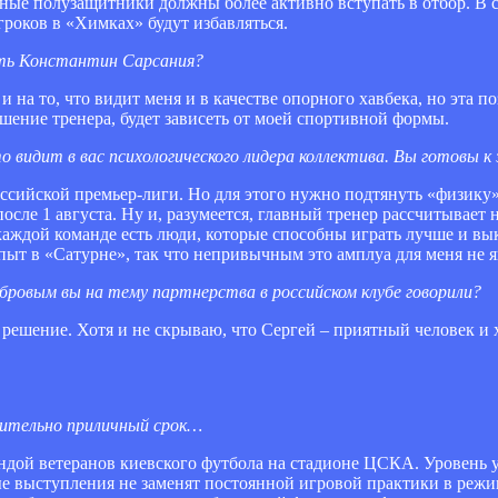
рные полузащитники должны более активно вступать в отбор. В 
игроков в «Химках» будут избавляться.
вать Константин Сарсания?
и на то, что видит меня и в качестве опорного хавбека, но эта п
шение тренера, будет зависеть от моей спортивной формы.
что видит в вас психологического лидера коллектива. Вы готовы
оссийской премьер-лиги. Но для этого нужно подтянуть «физику»
сле 1 августа. Ну и, разумеется, главный тренер рассчитывает н
каждой команде есть люди, которые способны играть лучше и вы
пыт в «Сатурне», так что непривычным это амплуа для меня не я
бровым вы на тему партнерства в российском клубе говорили?
го решение. Хотя и не скрываю, что Сергей – приятный человек и
твительно приличный срок…
ндой ветеранов киевского футбола на стадионе ЦСКА. Уровень у
ные выступления не заменят постоянной игровой практики в реж