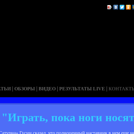
|
|
|
|
АТЬИ
ОБЗОРЫ
ВИДЕО
РЕЗУЛЬТАТЫ LIVE
КОНТАКТ
 "Играть, пока ноги нося
Сатурна» Гусин сказал, что полноценный наставник в нем еще не