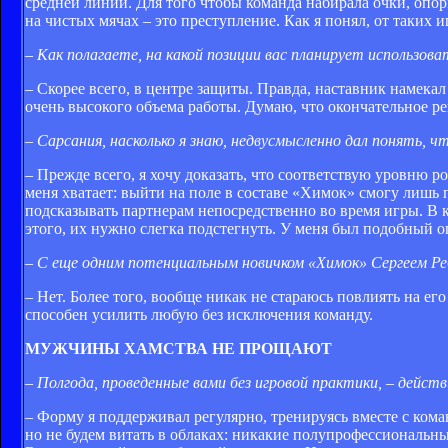
средней линии. Для того чтобы команда набирала очки, опо
на чистых мячах – это преступление. Как я понял, от таких 
– Как полагаете, на какой позиции вас планирует использо
– Скорее всего, в центре защиты. Правда, наставник намекал 
очень высокого объема работы. Думаю, что окончательное ре
– Сарсания, насколько я знаю, недвусмысленно дал понять, 
– Прежде всего, я хочу доказать, что соответствую уровню р
меня хватает: выйти на поле в составе «Химок» смогу лишь по
подсказывать партнерам непосредственно во время игры. В 
этого, их нужно слегка подстегнуть. У меня был подобный о
– С еще одним потенциальным новичком «Химок» Сергеем Ре
– Нет. Более того, вообще никак не стараюсь повлиять на е
способен усилить любую без исключения команду.
МУЖЧИНЫ ХАМСТВА НЕ ПРОЩАЮТ
– Полгода, проведенные вами без игровой практики, – дейс
– Форму я поддерживал регулярно, тренируясь вместе с кома
но не будем витать в облаках: никакие полупрофессиональ