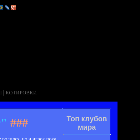
|
Ы
КОТИРОВКИ
Топ клубов
т"
###
мира
 родился, но и игрок пока