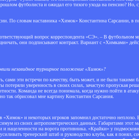
 прошлом футболиста и ожидал его тихого ухода на пенсию? Но, с
сии. По словам наставника «Химок» Константина Сарсании, в 
соответствующий вопрос корреспондента «СЭ». – В футбольном ми
дничать, они подписывают контракт. Вариант с «Химками» дей
ловили незавидное турнирное положение «Химок»?
ь, сами эти встречи по качеству, быть может, и не были такими 
ты потеряли уверенность в своих силах, зачастую пропуская ре
отности. Команда не всегда понимала, когда нужно пойти в атаку
нно так обрисовал мне картину Константин Сарсания.
ив «Химок» и некоторых игроков запомнил достаточно неплохо. 
симум из своих антропометрических данных. Габаритами этот м
ости и нацеленности на ворота противника. «Крайки» у подмоско
 усиливать тренерский штаб и руководство клуба, как я понял, 