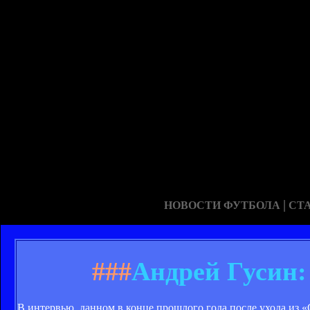
|
НОВОСТИ ФУТБОЛА
СТ
###
Андрей Гусин:
В интервью, данном в конце прошлого года после ухода из «