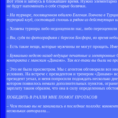
Вот этим и займусь в ближайшее время. Нужно элементарно
не будут напоминать о себе старые болячки.
– На турнире, посвященном юбилею Евгения Ловчева в Турции
турецкий клуб, состоящий сплошь и рядом из действующих 
– Хозяева турнира либо недооценили нас, либо переоценили 
– Вы, судя по фотографиям с берегов Босфора, во время неб
– Есть такие вещи, которые мужчины не могут прощать. Име
– Буквально неделю назад ведущие печатные и электронные
контракта с минским «Динамо». Так все-таки вы были на пр
– Это не было просмотром. Мы с агентом обговорили все ню
условиях. На встрече с президентом и тренером «Динамо» в
президент уехал, и меня попросили подождать несколько дн
котором появилось немало дополнительных пунктов, ограни
зарплату таким образом, что она в силу определенных обстоя
ПОБЕДИТЬ В РАЛЛИ МНЕ ПОМОГ ПРОТАСОВ
– Чем только вы не занимались в последние полгода: комме
нескольких авторалли…