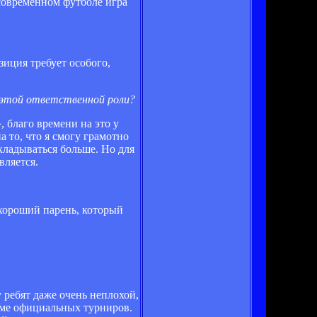
современном футболе игра
озиция требует особого,
 к этой ответственной роли?
, благо времени на это у
а то, что я смогу грамотно
кладываться больше. Но для
вляется.
 хороший парень, который
 ребят даже очень неплохой,
име официальных турниров.