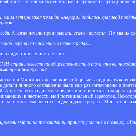
 вработаться и заложить необходимый фундамент функционально
, ваша ветеранская команда «Аврора» добилась красивой победы
игроков…
себя. А когда начали проигрывать, стали «шуметь». Ну, мы их сл
ольшой перепалки числились в первых рядах…
ю в виду откровенное хамство.
 СМИ страны известили общественность о том, что вы находите
осмотре в Белоруссии?
ансы, и в Минск я ехал с конкретной целью – подписать контрак
се детали личного соглашения были еще раз согласованы и подтв
ей. А уже через два дня мне предложили подписать откорректиро
чивающих, в частности, мой потенциальный заработок. Некоторы
тельств могла уменьшаться в два и даже три раза. Мне это пока
нтировали матчи на телевидении, приняли участие в телешоу «Та