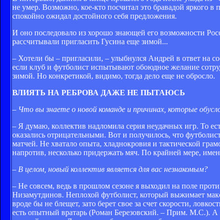
не умер. Возможно, кое-кто посчитал это бравадой яркого в
спокойно ожидал достойного себя предложения.
И оно последовало из хорошо знающей его возможности Рос
рассчитывали пригласить Гусина еще зимой...
– Хотели бы – пригласили, – улыбнулся Андрей в ответ на 
если клуб и футболист испытывают обоюдное желание сотру
зимой. Но конкретикой, видимо, тогда дело еще не обросло.
ВЛИЯТЬ НА РЕБРОВА ДАЖЕ НЕ ПЫТАЮСЬ
– Что вы знаете о новой команде и причинах, которые обус
– Я думаю, коллектив надломила серия неудачных игр. То ест
оказались отрицательными. Вот и получилось, что футболис
матчей. Не хватало опыта, хладнокровия и тактической грам
напротив, несколько придержать мяч. По крайней мере, име
– В целом, новый коллектив является для вас незнакомым?
– Не совсем, ведь в прошлом сезоне я выходил на поле прот
Низамутдинов. Неплохой футболист, который выжимает мак
вроде бы не блещет, зато берет свое за счет скорости, ловк
есть опытный вратарь (Роман Березовский. – Прим. М.С.). А