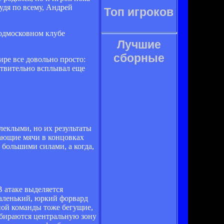
удя по всему, Андрей
Топ игроков
подмосковном клубе
Лучшие
сборные
ре все довольно просто:
ствительно всплывал еще
блеклыми, но их результаты
шающие мячи в концовках
 большими силами, а когда,
В атаке выделяется
аленький, юркий форвард
вной команды тоже бегущие,
собираются центральную зону