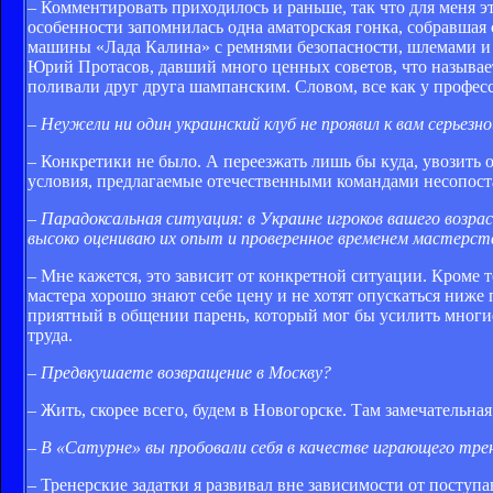
– Комментировать приходилось и раньше, так что для меня э
особенности запомнилась одна аматорская гонка, собравша
машины «Лада Калина» с ремнями безопасности, шлемами и
Юрий Протасов, давший много ценных советов, что называет
поливали друг друга шампанским. Словом, все как у професс
– Неужели ни один украинский клуб не проявил к вам серьез
– Конкретики не было. А переезжать лишь бы куда, увозить 
условия, предлагаемые отечественными командами несопоста
– Парадоксальная ситуация: в Украине игроков вашего возра
высоко оцениваю их опыт и проверенное временем мастерс
– Мне кажется, это зависит от конкретной ситуации. Кроме 
мастера хорошо знают себе цену и не хотят опускаться ниж
приятный в общении парень, который мог бы усилить многие
труда.
– Предвкушаете возвращение в Москву?
– Жить, скорее всего, будем в Новогорске. Там замечательна
– В «Сатурне» вы пробовали себя в качестве играющего тр
– Тренерские задатки я развивал вне зависимости от поступ