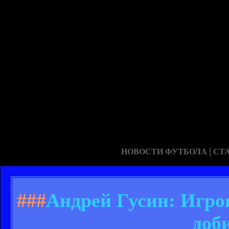
|
НОВОСТИ ФУТБОЛА
СТ
###
Андрей Гусин: Игрок
доб