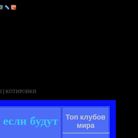
|
Ы
КОТИРОВКИ
Топ клубов
 если будут
мира