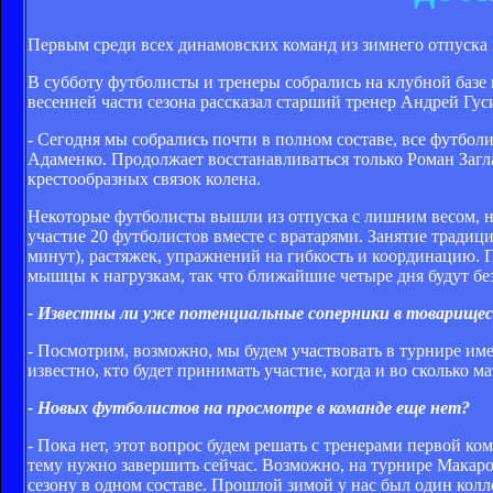
Первым среди всех динамовских команд из зимнего отпуска
В субботу футболисты и тренеры собрались на клубной базе
весенней части сезона рассказал старший тренер Андрей Гус
- Сегодня мы собрались почти в полном составе, все футбо
Адаменко. Продолжает восстанавливаться только Роман Загла
крестообразных связок колена.
Некоторые футболисты вышли из отпуска с лишним весом, но
участие 20 футболистов вместе с вратарями. Занятие традиц
минут), растяжек, упражнений на гибкость и координацию. П
мышцы к нагрузкам, так что ближайшие четыре дня будут бе
- Известны ли уже потенциальные соперники в товарище
- Посмотрим, возможно, мы будем участвовать в турнире име
известно, кто будет принимать участие, когда и во сколько м
- Новых футболистов на просмотре в команде еще нет?
- Пока нет, этот вопрос будем решать с тренерами первой к
тему нужно завершить сейчас. Возможно, на турнире Макаро
сезону в одном составе. Прошлой зимой у нас был один кол