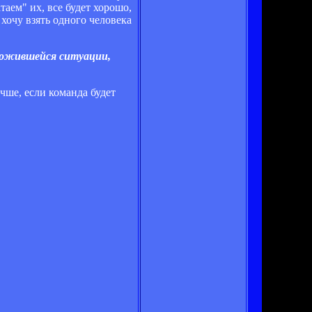
аем" их, все будет хорошо,
хочу взять одного человека
сложившейся ситуации,
чше, если команда будет