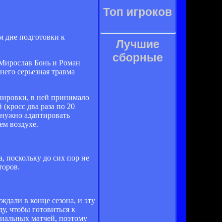
Топ игроков
м дне подготовки к
Лучшие
сборные
 Мирослав Бонь и Роман
него серьезная травма
енировки, в ней принимало
(кросс два раза по 20
а нужно адаптировать
ем воздухе.
, поскольку до сих пор не
торов.
ждали в конце сезона, и эту
у, чтобы готовиться к
циальных матчей, поэтому