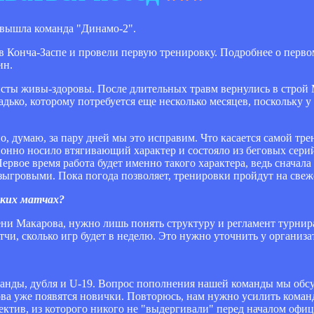
 вышла команда "Динамо-2".
 в Конча-Заспе и провели первую тренировку. Подробнее о перво
ин.
листы живы-здоровы. После длительных травм вернулись в строй
дько, которому потребуется еще несколько месяцев, поскольку у 
, думаю, за пару дней мы это исправим. Что касается самой тр
ионно носило втягивающий характер и состояло из беговых серий 
ервое время работа будет именно такого характера, ведь сначал
зыгровыми. Пока погода позволяет, тренировки пройдут на свеж
ских матчах?
ни Макарова, нужно лишь понять структуру и регламент турнира
атчи, сколько игр будет в неделю. Это нужно уточнить у организа
оманды, дубля и U-19. Вопрос пополнения нашей команды мы обсу
ва уже появятся новички. Повторюсь, нам нужно усилить команд
лектив, из которого никого не "выдергивали" перед началом офи