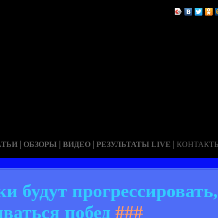
|
|
|
|
АТЬИ
ОБЗОРЫ
ВИДЕО
РЕЗУЛЬТАТЫ LIVE
КОНТАКТ
и будут прогрессировать,
иваться побед
###