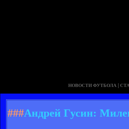
|
НОВОСТИ ФУТБОЛА
СТ
###
Андрей Гусин: Милев