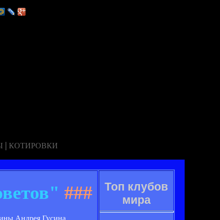
|
Ы
КОТИРОВКИ
Топ клубов
оветов"
###
мира
ины Андрея Гусина,