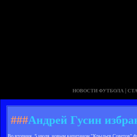
|
НОВОСТИ ФУТБОЛА
СТ
###
Андрей Гусин избра
Во вторник, 5 июля, новым капитаном "Крыльев Советов" 