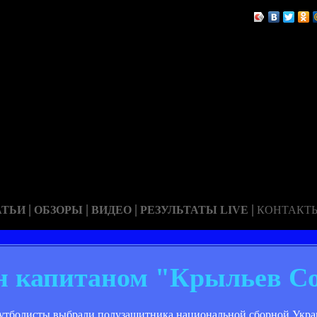
|
|
|
|
АТЬИ
ОБЗОРЫ
ВИДЕО
РЕЗУЛЬТАТЫ LIVE
КОНТАКТ
н капитаном "Крыльев С
футболисты выбрали полузащитника национальной сборной Укра