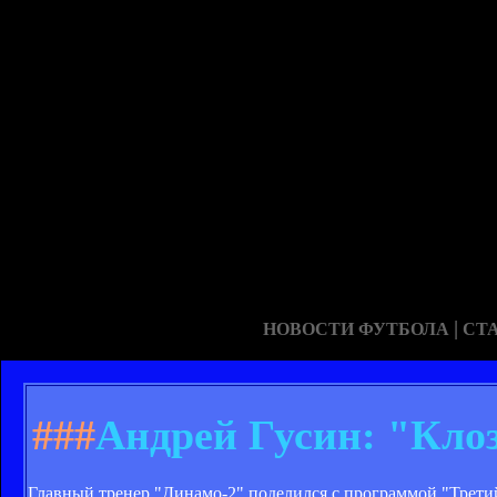
|
НОВОСТИ ФУТБОЛА
СТ
###
Андрей Гусин: "Кло
Главный тренер "Динамо-2" поделился с программой "Трет