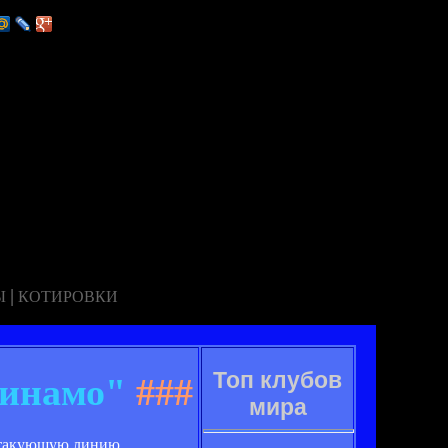
|
Ы
КОТИРОВКИ
Топ клубов
Динамо"
###
мира
 атакующую линию