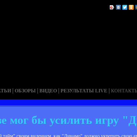
|
|
|
|
АТЬИ
ОБЗОРЫ
ВИДЕО
РЕЗУЛЬТАТЫ LIVE
КОНТАКТ
зе мог бы усилить игру "
ий тайм" своим видением, как "Динамо" должно укрепить свою