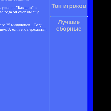
Топ игроков
 ушел из "Баварии" в
ва года он смог бы еще
Лучшие
его 25 миллионов... Ведь
сборные
ем. А если его перехватят,