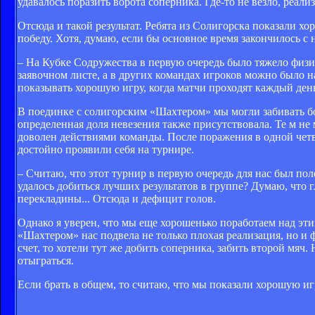
удавалось поразить ворота соперника. Где-то не везло, реали
Отсюда и такой результат. Ребята из Солигорска показали х
победу. Хотя, думаю, если бы основное время закончилось с
– На Кубке Содружества в первую очередь было тяжело физич
заявочном листе, а в других командах игроков можно было н
показывать хорошую игру, когда матчи проходят каждый день
В поединке с солигорским «Шахтером» мы могли забивать бо
определенная доля невезения также присутствовала. Те м не 
доволен действиями команды. После поражения в одной четве
достойно проявили себя на турнире.
– Считаю, что этот турнир в первую очередь для нас был п
удалось добиться лучших результатов в группе? Думаю, что
перекладины... Отсюда и дефицит голов.
Однако я уверен, что мы еще хорошенько поработаем над эти
«Шахтером» нас подвела не только плохая реализация, но и 
счет, то хотели тут же добить соперника, забить второй мяч
отыграться.
Если брать в общем, то считаю, что мы показали хорошую и