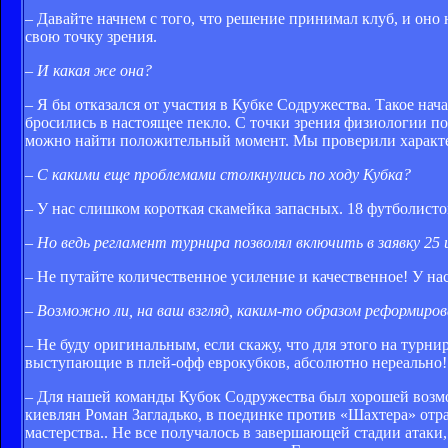
– Давайте начнем с того, что решение принимал клуб, и оно
свою точку зрения.
– И какая же она?
– Я бы отказался от участия в Кубке Содружества. Такое на
бросились в настоящее пекло. С точки зрения физиологии по
можно найти положительный момент. Мы проверили характер
– С какими еще проблемами столкнулись по ходу Кубка?
– У нас слишком короткая скамейка запасных. 18 футболисто
– Но ведь регламент турнира позволял включить в заявку 25 и
– Не путайте количественное усиление и качественное! У на
– Возможно ли, на ваш взгляд, каким-то образом реформир
– Не буду оригинальным, если скажу, что для этого на турн
выступающие в плей-офф еврокубков, абсолютно нереально! 
– Для нашей команды Кубок Содружества был хорошей возмож
киевлян Роман Загладько, в поединке против «Шахтера» отр
мастерства.. Не все получалось в завершающей стадии атаки, 