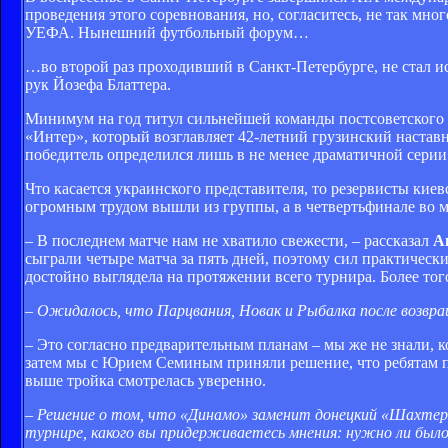
проведения этого соревнования, но, согласитесь, не так м
УЕФА. Нынешний футбольный форум…
…во второй раз проходивший в Санкт-Петербурге, не стал 
рук Йозефа Блаттера.
Минимум на год титул сильнейшей команды постсоветского п
«Интер», который возглавляет 42-летний грузинский наста
победитель определился лишь в не менее драматичной серии
Что касается украинского представителя, то резервисты кие
огромным трудом вышли из группы, а в четвертьфинале во 
– В последнем матче нам не хватило свежести, – рассказал
А
сыграли четыре матча за пять дней, поэтому сил практическ
достойно выглядела на протяжении всего турнира. Более тог
– Ожидалось, что Парцвания, Новак и Рыбалка после возвращ
– Это согласно предварительным планам – мы же не знали, к
затем мы с Юрием Семиным приняли решение, что ребятам п
выше тройка смотрелась уверенно.
– Решение о том, что «Динамо» заменит донецкий «Шахтер»
турнире, какого вы придерживаетесь мнения: нужно ли был