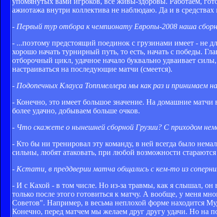
упомянутых вами игроков, все живы-здоровы. Работаем, гот
ажиотажа внутри коллектива не наблюдаю. Да и в средствах
- Первый тур отбора к чемпионату Европы-2008 наша сборна
- ...поэтому предстоящий поединок с грузинами имеет - не дл
хорошо начать турнирный путь, то есть, начать с победы. Г
отборочный цикл, удачное начало буквально удваивает силы,
настраиваться на последующие матчи (смеется).
- Подопечных Клауса Топпмеллера мы как раз и принимаем на
- Конечно, это имеет большое значение. На домашние матчи 
более удачно, добываем больше очков.
- Что скажете о нынешней сборной Грузии? С приходом неме
- Кто бы ни тренировал эту команду, в ней всегда было нема
сильны, любят атаковать, при любой возможности стараются
- Кстати, в преддверии матча общались с кем-то из соперн
- И с Кахой - в том числе. Но из-за травмы, как я слышал, о
только после этого готовиться к матчу. А вообще, у меня м
Советов". Например, в весьма неплохой форме находится Муд
Конечно, перед матчем мы желаем друг другу удачи. Но на п