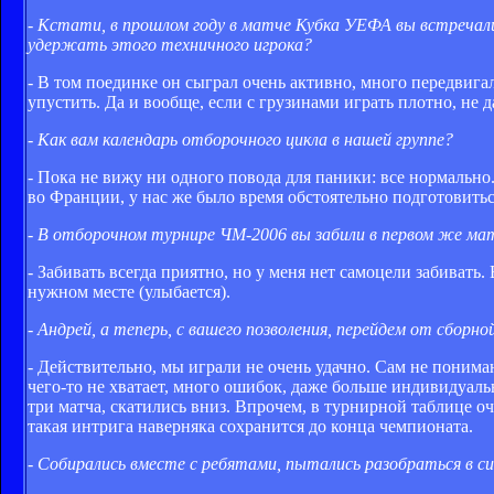
- Кстати, в прошлом году в матче Кубка УЕФА вы встречали
удержать этого техничного игрока?
- В том поединке он сыграл очень активно, много передвигал
упустить. Да и вообще, если с грузинами играть плотно, не 
- Как вам календарь отборочного цикла в нашей группе?
- Пока не вижу ни одного повода для паники: все нормально
во Франции, у нас же было время обстоятельно подготовитьс
- В отборочном турнире ЧМ-2006 вы забили в первом же ма
- Забивать всегда приятно, но у меня нет самоцели забивать.
нужном месте (улыбается).
- Андрей, а теперь, с вашего позволения, перейдем от сборн
- Действительно, мы играли не очень удачно. Сам не понима
чего-то не хватает, много ошибок, даже больше индивидуал
три матча, скатились вниз. Впрочем, в турнирной таблице оч
такая интрига наверняка сохранится до конца чемпионата.
- Собирались вместе с ребятами, пытались разобраться в с