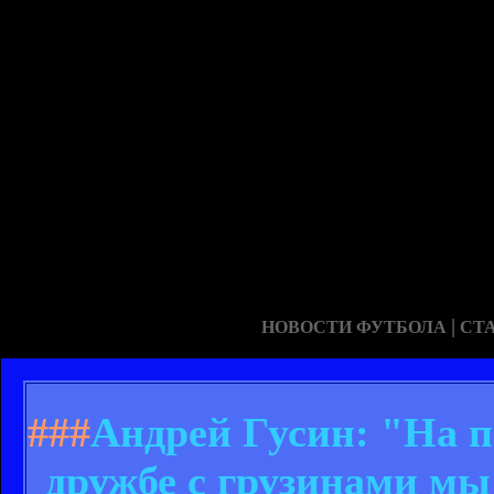
|
НОВОСТИ ФУТБОЛА
СТ
###
Андрей Гусин: "На п
дружбе с грузинами мы