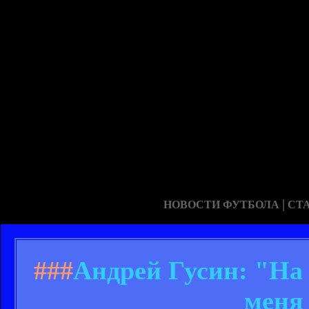
|
НОВОСТИ ФУТБОЛА
СТ
###
Андрей Гусин: "На 
меня