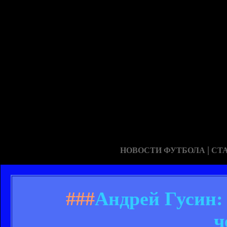
|
НОВОСТИ ФУТБОЛА
СТ
###
Андрей Гусин:
ч