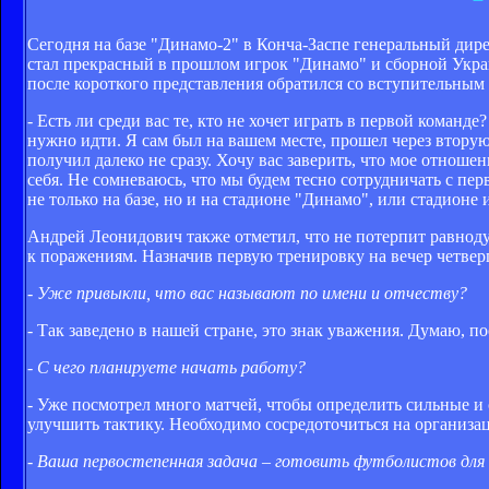
Сегодня на базе "Динамо-2" в Конча-Заспе генеральный дире
стал прекрасный в прошлом игрок "Динамо" и сборной Ук
после короткого представления обратился со вступительным
- Есть ли среди вас те, кто не хочет играть в первой команде
нужно идти. Я сам был на вашем месте, прошел через вторую
получил далеко не сразу. Хочу вас заверить, что мое отнош
себя. Не сомневаюсь, что мы будем тесно сотрудничать с пе
не только на базе, но и на стадионе "Динамо", или стадион
Андрей Леонидович также отметил, что не потерпит равноду
к поражениям. Назначив первую тренировку на вечер четве
- Уже привыкли, что вас называют по имени и отчеству?
- Так заведено в нашей стране, это знак уважения. Думаю, п
- С чего планируете начать работу?
- Уже посмотрел много матчей, чтобы определить сильные и 
улучшить тактику. Необходимо сосредоточиться на организа
- Ваша первостепенная задача – готовить футболистов для 