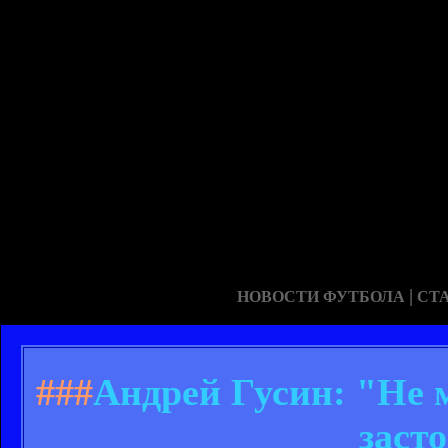
|
НОВОСТИ ФУТБОЛА
СТ
###
Андрей Гусин: "Не 
заст