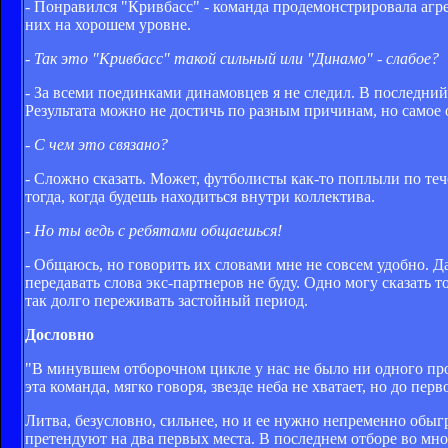
- Понравился "Кривбасс" - команда продемонстрировала агре
них на хорошем уровне.
- Так это "Кривбасс" такой сильный или "Динамо" - слабое?
- За всеми поединками динамовцев я не следил. В последний 
Результата можно не достичь по разным причинам, но самое о
- С чем это связано?
- Сложно сказать. Может, футболисты как-то поплыли по теч
тогда, когда будешь находиться внутри коллектива.
- Но ты ведь с ребятами общаешься!
- Общаюсь, но говорить их словами мне не совсем удобно. Д
передавать слова экс-партнеров не буду. Одно могу сказать т
так долго переживать застойный период.
Дословно
"В минувшем отборочном цикле у нас не было ни одного прох
эта команда, мягко говоря, звезде неба не хватает, но до п
Литва, безусловно, сильнее, но и ее нужно непременно обыгр
претендуют на два первых места. В последнем отборе во мно