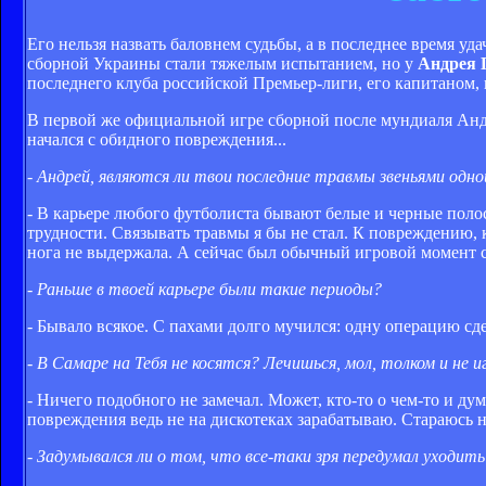
Его нельзя назвать баловнем судьбы, а в последнее время у
сборной Украины стали тяжелым испытанием, но у
Андрея 
последнего клуба российской Премьер-лиги, его капитаном, 
В первой же официальной игре сборной после мундиаля Андре
начался с обидного повреждения...
- Андрей, являются ли твои последние травмы звеньями одно
- В карьере любого футболиста бывают белые и черные поло
трудности. Связывать травмы я бы не стал. К повреждению, 
нога не выдержала. А сейчас был обычный игровой момент 
- Раньше в твоей карьере были такие периоды?
- Бывало всякое. С пахами долго мучился: одну операцию сд
- В Самаре на Тебя не косятся? Лечишься, мол, толком и не иг
- Ничего подобного не замечал. Может, кто-то о чем-то и дума
повреждения ведь не на дискотеках зарабатываю. Стараюсь н
- Задумывался ли о том, что все-таки зря передумал уходить