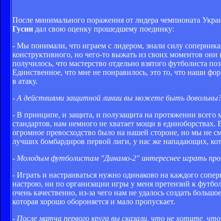
После минимального поражения от лидера чемпионата Украи
Гусин
дал свою оценку прошедшему поединку:
- Мы понимали, что играем с лидером, знали силу соперника
конструктивного, но чего-то выжать из своих моментов они
получилось, что мастерство отдельно взятого футболиста по
Единственное, что мне не понравилось, это то, что наши фо
в атаку.
- А действиями защитной линии вы можете быть довольны
- В принципе, и защита, и полузащита на протяжении всего 
стандартов, нам немного не хватает мощи в единоборствах. 
огромное превосходство было на нашей стороне, но мы не см
лучших бомбардиров первой лиги, у нас же нападающих, кото
- Молодым футболистам "Динамо-2" интереснее играть прот
- Играть и настраиваться нужно одинаково на каждого сопер
настрою, ни по организации игры у меня претензий к футбол
очень качественно, из-за чего нам не удалось создать больш
которая хорошо обороняется и мало пропускает.
- После матча первого круга вы сказали, что не хотите, чт