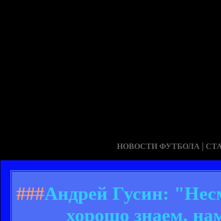
|
НОВОСТИ ФУТБОЛА
СТ
###
Андрей Гусин: "Несм
хорошо знаем, на