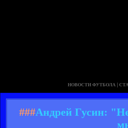
|
НОВОСТИ ФУТБОЛА
СТ
###
Андрей Гусин: "Не
м