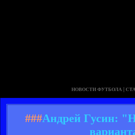
|
НОВОСТИ ФУТБОЛА
СТ
###
Андрей Гусин: "
вариант