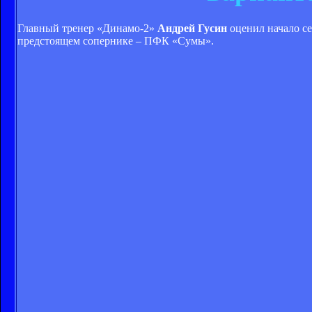
Главный тренер «Динамо-2»
Андрей Гусин
оценил начало се
предстоящем сопернике – ПФК «Сумы».