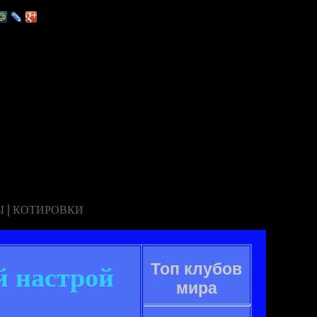
|
Ы
КОТИРОВКИ
Топ клубов
й настрой
мира