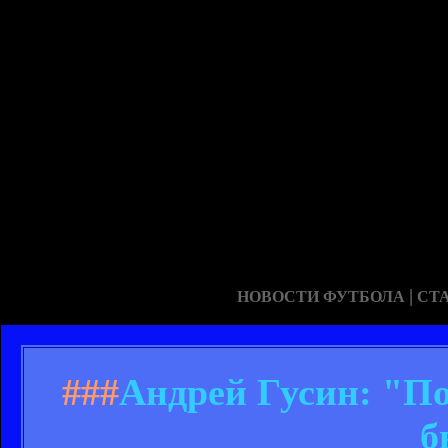
|
НОВОСТИ ФУТБОЛА
СТ
###
Андрей Гусин: "По
б