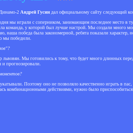
 Динамо-2
Андрей Гусин
дал официальному сайту следующий ко
егодня мы играли с соперником, занимающим последнее место в 
дила команда, у которой был лучше настрой. Мы создали много мо
ю, наша победа была закономерной, ребята показали характер, не
то мы победили.
вов"?
ер львовян. Мы готовились к тому, что будет много длинных пере
ы и прогнозировали.
х моментов?
е укатывали. Поэтому оно не позволяло качественно играть в пас
лась комбинационными действиями, нужно было приспособиться 