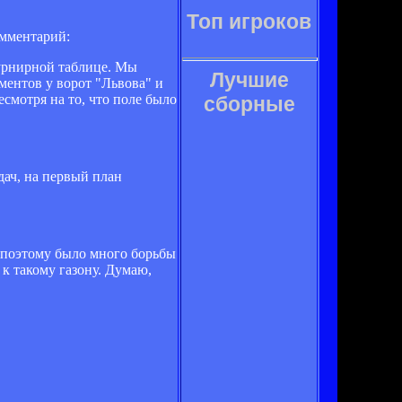
Топ игроков
мментарий:
турнирной таблице. Мы
Лучшие
ментов у ворот "Львова" и
смотря на то, что поле было
сборные
дач, на первый план
, поэтому было много борьбы
к такому газону. Думаю,