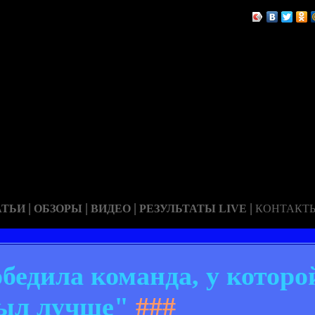
|
|
|
|
АТЬИ
ОБЗОРЫ
ВИДЕО
РЕЗУЛЬТАТЫ LIVE
КОНТАКТ
бедила команда, у которо
ыл лучше"
###