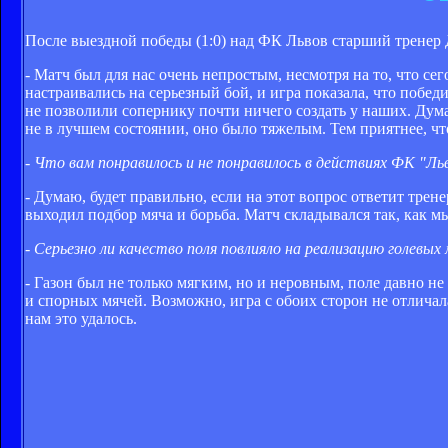
После выездной победы (1:0) над ФК Львов старший тренер
- Матч был для нас очень непростым, несмотря на то, что с
настраивались на серьезный бой, и игра показала, что побе
не позволили сопернику почти ничего создать у наших. Дума
не в лучшем состоянии, оно было тяжелым. Тем приятнее, ч
- Что вам понравилось и не понравилось в действиях ФК "Ль
- Думаю, будет правильно, если на этот вопрос ответит трен
выходил подбор мяча и борьба. Матч складывался так, как м
- Серьезно ли качество поля повлияло на реализацию голевы
- Газон был не только мягким, но и неровным, поле давно н
и спорных мячей. Возможно, игра с обоих сторон не отлича
нам это удалось.