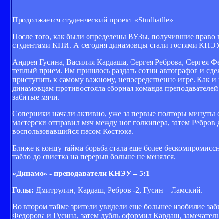
Продолжается студенческий проект «Studbatlle».
После того, как были определены ВУЗы, получившие право п
студентами КПИ. А сегодня динамовцы стали гостями КНЭУ
Андрея Гусина, Василия Кардаша, Сергея Реброва, Сергея Ф
теплый прием. Им пришлось раздать сотни автографов и сде
приступить к самому важному, непосредственно игре. Как и 
динамовцам противостояла сборная команда преподавателей
забитые мячи.
Соперники начали активно, уже за первые полторы минуты 
мастерски отправил мяч между ног голкипера, затем Ребров
воспользовавшийся пасом Костюка.
Ближе к концу тайма борьба стала еще более бескомпромиссн
табло до свистка на перерыв больше не менялся.
«Динамо» - преподаватели КНЭУ – 5:1
Голы:
Дмитрулин, Кардаш, Ребров -2, Гусин – Ламский.
Во втором тайме зрители увидели еще большее изобилие заби
Федорова и Гусина, затем дубль оформил Кардаш, замечательн