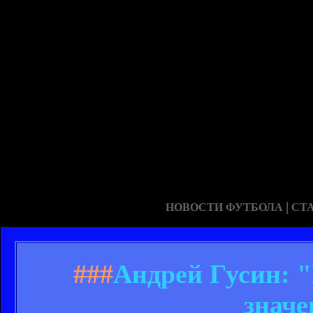
|
НОВОСТИ ФУТБОЛА
СТ
###
Андрей Гусин: 
значе