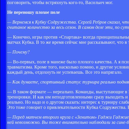
поговорить, чтобы встряхнуть кого-то, Васильич мог.
Не переношу плохое поле
— Вернемся к Кубку Содружества. Сергей Ребров сказал, чт
считаное количество за весь сезон. В самом деле эти, по с
— Конечно, игры против «Спартака» всегда принципиальны
матчах Кубка. В то же время сейчас мне рассказывают, что в
— Почему?
— Во-первых, поле в манеже было плохого качества. А я пси
травматизма. Кроме того, насколько помню, и другие услови
каждый день, отдохнуть не успеваешь. Все это напрягало.
— Как думаете, спортивный статус турнира реально подн
— В таком формате — нереально. Команды, выступающие в Евр
тренировки. И как им неподготовленными сразу выходить и и
реально. Но надо и о другом сказать: интерес к турниру сл
Это тоже говорит о привлекательности Кубка Содружества. В
— Перед матчем второго круга с «Зенитом» Гаджи Гаджиев 
ней невозможно. Вы тоже внимательно наблюдали за сине-б