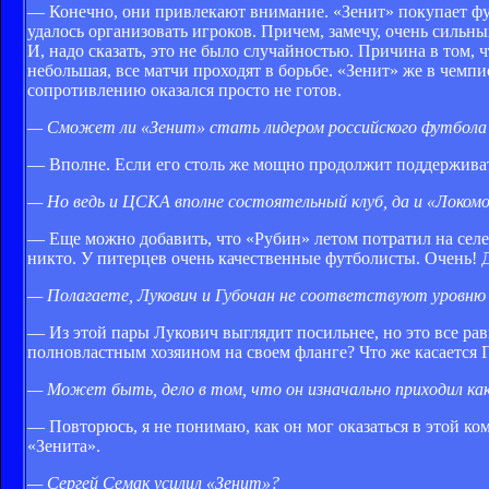
— Конечно, они привлекают внимание. «Зенит» покупает фут
удалось организовать игроков. Причем, замечу, очень сильн
И, надо сказать, это не было случайностью. Причина в том
небольшая, все матчи проходят в борьбе. «Зенит» же в чемпи
сопротивлению оказался просто не готов.
— Сможет ли «Зенит» стать лидером российского футбола н
— Вполне. Если его столь же мощно продолжит поддерживать
— Но ведь и ЦСКА вполне состоятельный клуб, да и «Локом
— Еще можно добавить, что «Рубин» летом потратил на селе
никто. У питерцев очень качественные футболисты. Очень! 
— Полагаете, Лукович и Губочан не соответствуют уровню
— Из этой пары Лукович выглядит посильнее, но это все ра
полновластным хозяином на своем фланге? Что же касается Гу
— Может быть, дело в том, что он изначально приходил к
— Повторюсь, я не понимаю, как он мог оказаться в этой ком
«Зенита».
— Сергей Семак усилил «Зенит»?