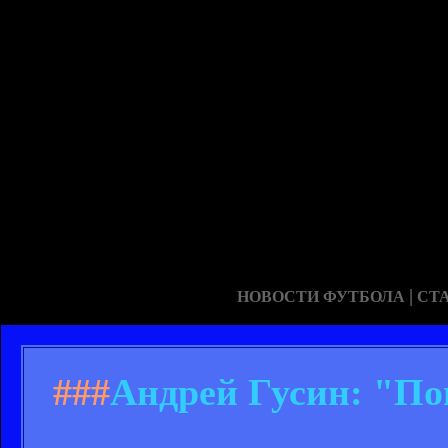
|
НОВОСТИ ФУТБОЛА
СТ
###
Андрей Гусин: "По