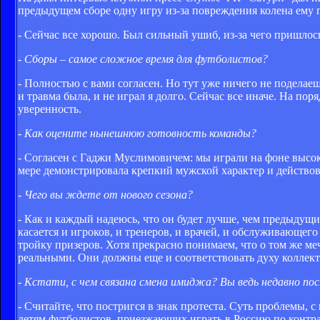
предыдущем сборе одну игру из-за повреждения колена ему 
- Сейчас все хорошо. Был сильный ушиб, из-за чего пришлос
- Сборы – самое сложное время для футболистов?
- Полностью с вами согласен. Но тут уже ничего не поделае
и травма была, и не играл я долго. Сейчас все иначе. На по
уверенность.
- Как оцените нынешнюю готовность команды?
- Согласен с Гаджи Муслимовичем: мы играли на фоне высоки
мере демонстрировала крепкий мужской характер и действов
- Чего вы ждете от нового сезона?
- Как и каждый надеюсь, что он будет лучше, чем предыдущи
касается и игроков, и тренеров, и врачей, и обслуживающего
тройку призеров. Хотя прекрасно понимаем, что о том же меч
реальными. Они должны еще и соответствовать духу коллект
- Кстати, с чем связана смена имиджа? Вы ведь недавно пос
- Считайте, что постригся в знак протеста. Суть проблемы,
детям футболистов, приезжающих играть в Россию по контр