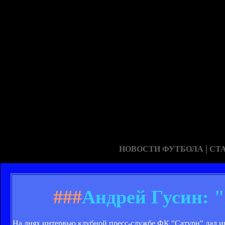
|
НОВОСТИ ФУТБОЛА
СТ
###
Андрей Гусин: "
На днях интервью клубной пресс-службе ФК "Сатурн" дал 