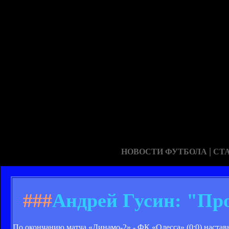
|
НОВОСТИ ФУТБОЛА
СТ
###
Андрей Гусин: "Пр
По окончанию матча «Динамо-2» - ФК «Одесса» (0:0) наста