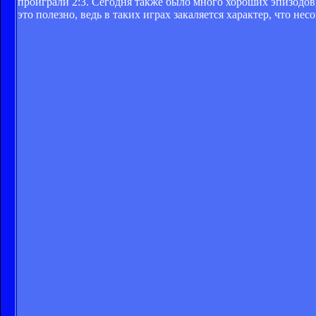
проиграли 2:3. Сегодня также было много хороших эпизодов
это полезно, ведь в таких играх закаляется характер, что не