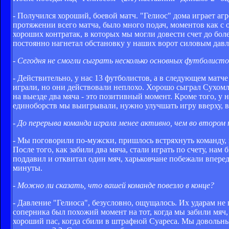
- Получился хороший, боевой матч. "Гелиос" дома играет аг
протяжении всего матча, было много подач, моментов как с о
хороших контратак, в которых мы могли довести счет до бол
постоянно нагнетал обстановку у наших ворот силовым дав
- Сегодня не смогли сыграть несколько основных футболистов
- Действительно, у нас 13 футболистов, а в следующем матч
играли, но они действовали неплохо. Хорошо сыграл Сухомлин
на выезде два мяча - это позитивный момент. Кроме того, у 
единоборств мы выигрывали, нужно улучшать игру вверху, ве
- До перерыва команда играла менее активно, чем во втором
- Мы поговорили по-мужски, пришлось встряхнуть команду, п
После того, как забили два мяча, стали играть по счету, нам
поддавил и отквитал один мяч, харьковчане побежали вперед,
минуты.
- Можно ли сказать, что вашей команде повезло в конце?
- Давление "Гелиоса", безусловно, ощущалось. Их ударам не в
соперника был похожий момент на тот, когда мы забили мяч,
хороший пас, когда сбили в штрафной Суареса. Мы довольны