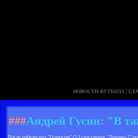
|
НОВОСТИ ФУТБОЛА
СТ
###
Андрей Гусин: "В та
После победы над "Гелиосом" (2:1) наставник "Динамо-2" о