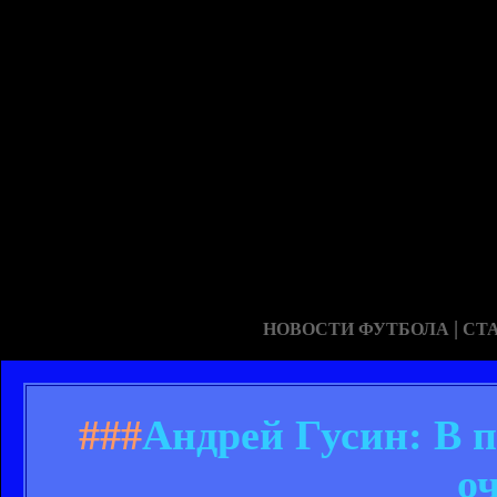
|
НОВОСТИ ФУТБОЛА
СТ
###
Андрей Гусин: В 
о