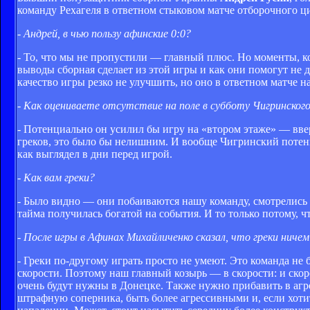
команду Рехагеля в ответном стыковом матче отборочного ц
- Андрей, в чью пользу афинские 0:0?
- То, что мы не пропустили — главный плюс. Но моменты, кот
выводы сборная сделает из этой игры и как они помогут не 
качество игры резко не улучшить, но оно в ответном матче н
- Как оцениваете отсутствие на поле в субботу Чигринског
- Потенциально он усилил бы игру на «втором этаже» — ввер
греков, это было бы нелишним. И вообще Чигринский потенци
как выглядел в дни перед игрой.
- Как вам греки?
- Было видно — они побаиваются нашу команду, смотрелись о
тайма получилась богатой на события. И то только потому, 
- После игры в Афинах Михайличенко сказал, что греки ничем
- Греки по-другому играть просто не умеют. Это команда не б
скорости. Поэтому наш главный козырь — в скорости: и скор
очень будут нужны в Донецке. Также нужно прибавить в агре
штрафную соперника, быть более агрессивными и, если хоти