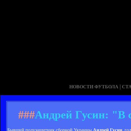
|
НОВОСТИ ФУТБОЛА
СТ
###
Андрей Гусин: "В 
Бывший полузащитник сборной Украины
Андрей Гусин
, го